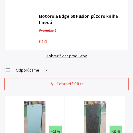
Motorola Edge 60 Fusion púzdro kniha
hnedá
Vypredané
€14
Zobraziť viac produktov
Odporúčame
Najlacnejšie
Najdrahšie
Najpredávanejšie
Abecedne
–21 %
–21 %