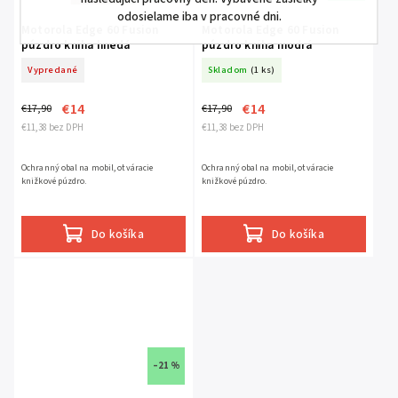
odosielame iba v pracovné dni.
Motorola Edge 60 Fusion
Motorola Edge 60 Fusion
púzdro kniha hnedá
púzdro kniha modrá
Vypredané
Skladom
(1 ks)
€14
€14
€17,90
€17,90
€11,38 bez DPH
€11,38 bez DPH
Ochranný obal na mobil, otváracie
Ochranný obal na mobil, otváracie
knižkové púzdro.
knižkové púzdro.
Do košíka
Do košíka
–21 %