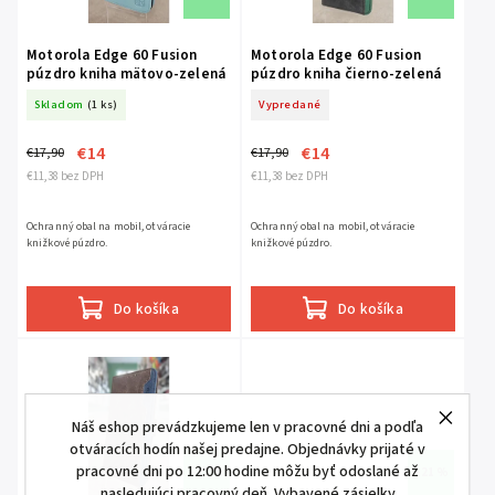
Motorola Edge 60 Fusion
Motorola Edge 60 Fusion
púzdro kniha mätovo-zelená
púzdro kniha čierno-zelená
Skladom
(1 ks)
Vypredané
€14
€14
€17,90
€17,90
€11,38 bez DPH
€11,38 bez DPH
Ochranný obal na mobil, otváracie
Ochranný obal na mobil, otváracie
knižkové púzdro.
knižkové púzdro.
Do košíka
Do košíka
Náš eshop prevádzkujeme len v pracovné dni a podľa
otváracích hodín našej predajne. Objednávky prijaté v
pracovné dni po 12:00 hodine môžu byť odoslané až
–21 %
–21 %
nasledujúci pracovný deň. Vybavené zásielky