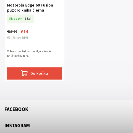
Motorola Edge 60 Fusion
púzdro kniha čierna
Skladom
(1 ks)
€14
€17,90
€11,38 bez DPH
Ochranný obal na mobil, otváracie
knižkové púzdro.
Do košíka
FACEBOOK
INSTAGRAM