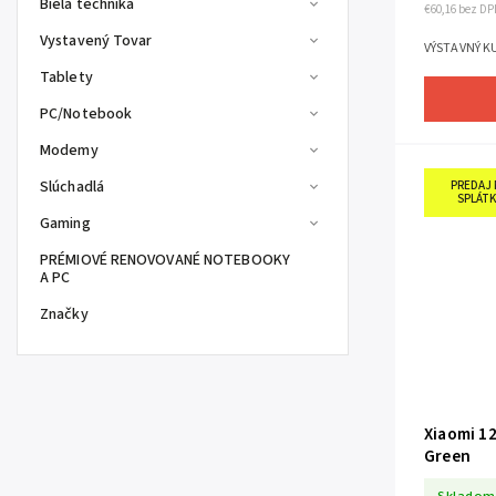
Biela technika
€60,16 bez DP
Vystavený Tovar
VÝSTAVNÝ KU
Tablety
PC/Notebook
Modemy
Slúchadlá
PREDAJ 
SPLÁTK
Gaming
PRÉMIOVÉ RENOVOVANÉ NOTEBOOKY
A PC
Značky
Xiaomi 1
Green