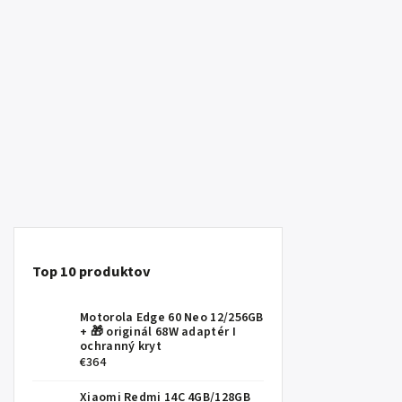
Top 10 produktov
Motorola Edge 60 Neo 12/256GB
+ 🎁 originál 68W adaptér I
ochranný kryt
€364
Xiaomi Redmi 14C 4GB/128GB