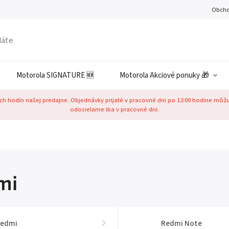
Obcho
Motorola SIGNATURE 🆕
Motorola Akciové ponuky 🎁
h hodín našej predajne. Objednávky prijaté v pracovné dni po 12:00 hodine môž
odosielame iba v pracovné dni.
mi
edmi
Redmi Note