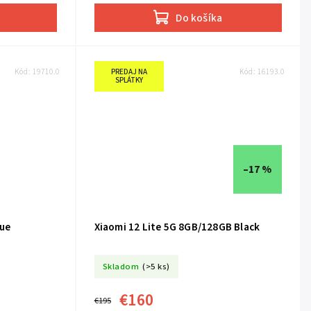
Do košíka
Kód:
19710.0
PREDAJ NA
Kód:
16193.0
SPLÁTKY
–17 %
Sky Blue
Xiaomi 12 Lite 5G 8GB/128GB Black
Skladom
(>5 ks)
€160
€195