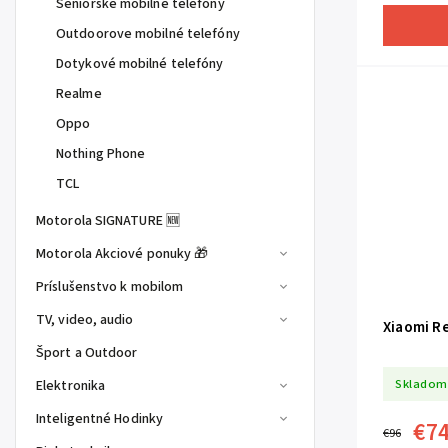
Seniorské mobilné telefóny
Outdoorove mobilné telefóny
Dotykové mobilné telefóny
Realme
Oppo
Nothing Phone
TCL
Motorola SIGNATURE 🆕
Motorola Akciové ponuky 🎁
Príslušenstvo k mobilom
TV, video, audio
Xiaomi R
Šport a Outdoor
Skladom
Elektronika
Inteligentné Hodinky
€7
€96