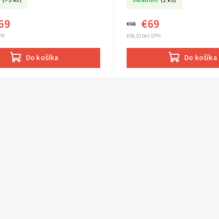
(>5 ks)
Skladom
(2 ks)
69
€69
€98
PH
€56,10 bez DPH
Do košíka
Do košíka