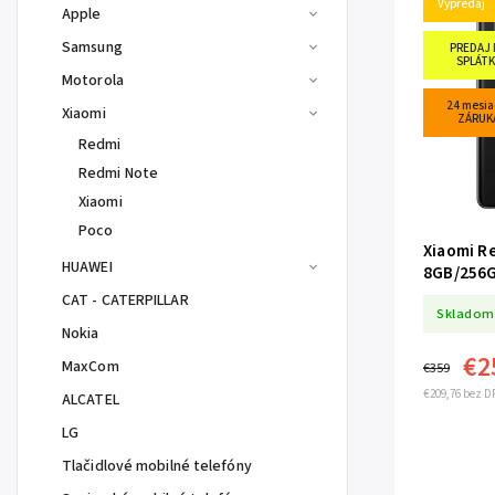
Výpredaj
Apple
Samsung
PREDAJ 
SPLÁTK
Motorola
24 mesia
Xiaomi
ZÁRUK
Redmi
Redmi Note
Xiaomi
Poco
Xiaomi R
HUAWEI
8GB/256G
CAT - CATERPILLAR
Skladom
Nokia
€2
MaxCom
€359
€209,76 bez D
ALCATEL
LG
Tlačidlové mobilné telefóny