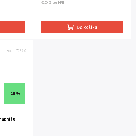
€130,08 bez DPH
Do košíka
Kód:
17339.0
–29 %
raphite