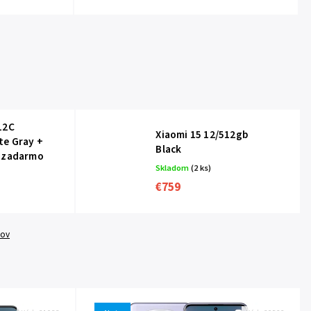
12C
Xiaomi 15 12/512gb
te Gray
+
Black
o zadarmo
Skladom
(2 ks)
€759
tov