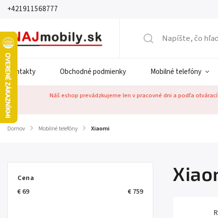
+421911568777
Kontakty
Obchodné podmienky
Mobilné telefóny
Náš eshop prevádzkujeme len v pracovné dni a podľa otváracíc
Domov
/
Mobilné telefóny
/
Xiaomi
Xiao
Cena
€
69
€
759
R