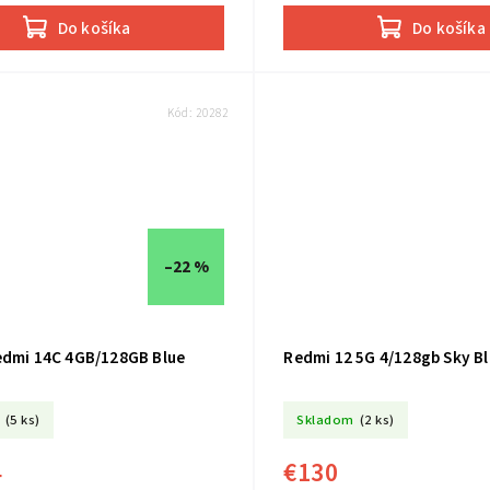
Do košíka
Do košíka
Kód:
20282
–22 %
edmi 14C 4GB/128GB Blue
Redmi 12 5G 4/128gb 
(5 ks)
Skladom
(2 ks)
4
€130