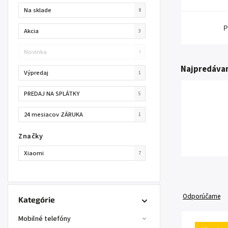
Na sklade
8
P
Akcia
3
Novinka
0
Najpredávan
Výpredaj
1
PREDAJ NA SPLÁTKY
5
24 mesiacov ZÁRUKA
1
Značky
Xiaomi
7
Odporúčame
Kategórie
Mobilné telefóny