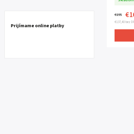
Skladom
€1
€195
€137,40 bez D
Prijímame online platby