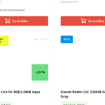
H
€105,69 bez DPH
S (otvorené balenie)
Do košíka
Do košíka
NA
Kód:
16338.0
Akcia
Y
–13 %
2 Lite 5G 8GB/128GB Aqua
Xiaomi Redmi 12C 3/64GB G
Gray
+ ochranné sklo zadarmo