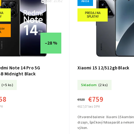
Kód:
21352
Akcia
NA
PREDAJ NA
Y
SPLÁTKY
cov
A
–28 %
edmi Note 14 Pro 5G
Xiaomi 15 12/512gb Black
B Midnight Black
(>5 ks)
Skladom
(2 ks)
58
€759
€920
PH
€617,07 bez DPH
Otvorené balenie Xiaomi 15 kombin
dizajn, špičkový fotoaparát a neko
výkon.