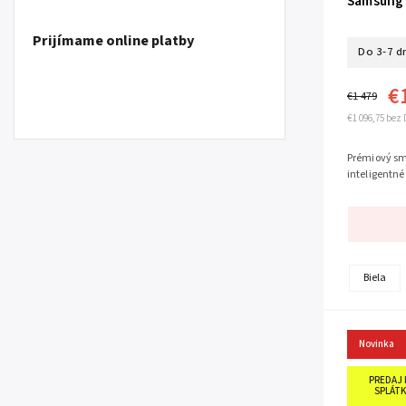
Samsung 
Prijímame online platby
Do 3-7 d
€
€1 479
€1 096,75 bez
Prémiový sma
inteligentné
Biela
Novinka
PREDAJ 
SPLÁTK