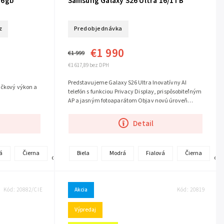
56gb
Samsung Galaxy S26 Ultra 16/1TB
z
Predobjednávka
€1 990
€1 999
€1 617,89 bez DPH
Predstavujeme Galaxy S26 Ultra Inovatívny AI
ičkový výkon a
telefón s funkciou Privacy Display, prispôsobiteľným
AP a jasným fotoaparátom Objav novú úroveň
výkonu a iteligencie. Inovatívny...
Detail
+
+
á
Čierna
Biela
Modrá
Fialová
Čierna
ďalšie
ďalš
Kód:
20882/CIE
Akcia
Kód:
20819
Výpredaj