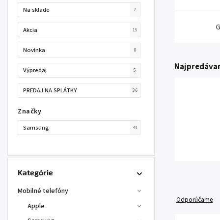
Na sklade
7
G
Akcia
15
Novinka
8
Najpredávan
Výpredaj
5
PREDAJ NA SPLÁTKY
36
Značky
Samsung
41
Kategórie
Mobilné telefóny
Odporúčame
Apple