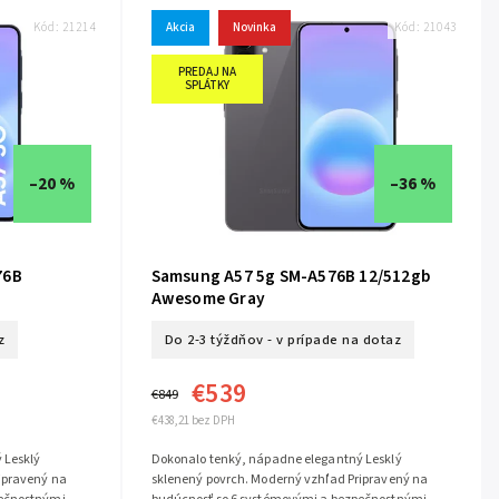
Kód:
21214
Akcia
Novinka
Kód:
21043
PREDAJ NA
SPLÁTKY
–20 %
–36 %
76B
Samsung A57 5g SM-A576B 12/512gb
Awesome Gray
z
Do 2-3 týždňov - v prípade na dotaz
€539
€849
€438,21 bez DPH
 Lesklý
Dokonalo tenký, nápadne elegantný Lesklý
ipravený na
sklenený povrch. Moderný vzhľad Pripravený na