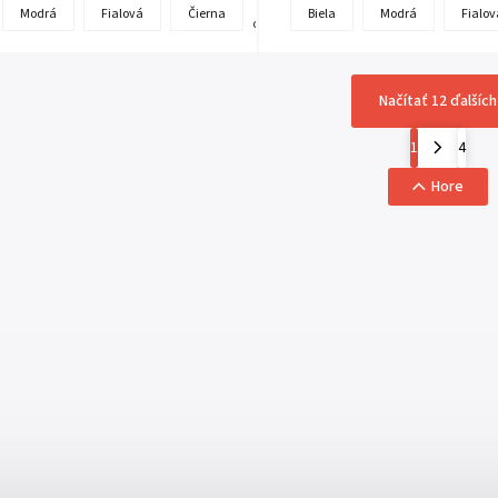
+
Modrá
Fialová
Čierna
Biela
Modrá
Fialov
ďalšie
Načítať 12 ďalších
1
4
Hore