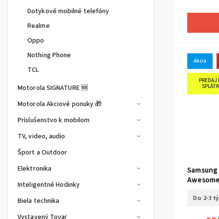
Dotykové mobilné telefóny
Realme
Oppo
Nothing Phone
Akcia
TCL
PREDAJ 
SPLÁTK
Motorola SIGNATURE 🆕
Motorola Akciové ponuky 🎁
Príslušenstvo k mobilom
TV, video, audio
Šport a Outdoor
Elektronika
Samsung 
Awesome 
Inteligentné Hodinky
Do 2-3 t
Biela technika
Vystavený Tovar