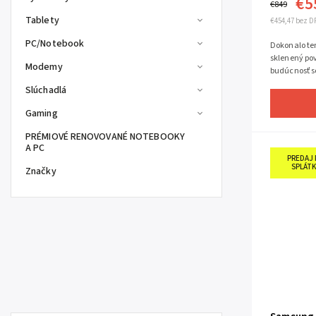
€5
€849
Tablety
€454,47 bez D
PC/Notebook
Dokonalo te
sklenený po
Modemy
budúcnosť s
aktualizácia
Slúchadlá
Gaming
PRÉMIOVÉ RENOVOVANÉ NOTEBOOKY
A PC
PREDAJ 
SPLÁTK
Značky