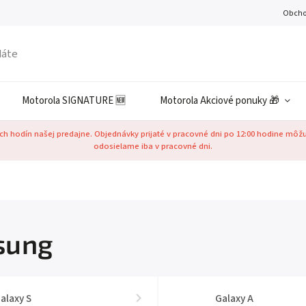
Obcho
Motorola SIGNATURE 🆕
Motorola Akciové ponuky 🎁
h hodín našej predajne. Objednávky prijaté v pracovné dni po 12:00 hodine môž
odosielame iba v pracovné dni.
sung
alaxy S
Galaxy A