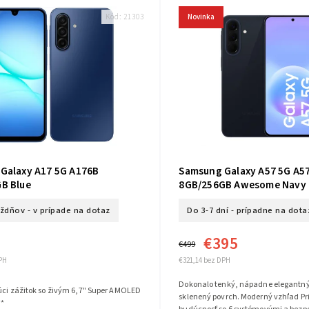
Kód:
21303
Novinka
Galaxy A17 5G A176B
Samsung Galaxy A57 5G A5
B Blue
8GB/256GB Awesome Navy
ýždňov - v prípade na dotaz
Do 3-7 dní - prípadne na dota
€395
€499
PH
€321,14 bez DPH
Dokonalo tenký, nápadne elegantný
úci zážitok so živým 6,7" Super AMOLED
sklenený povrch. Moderný vzhľad Pr
**