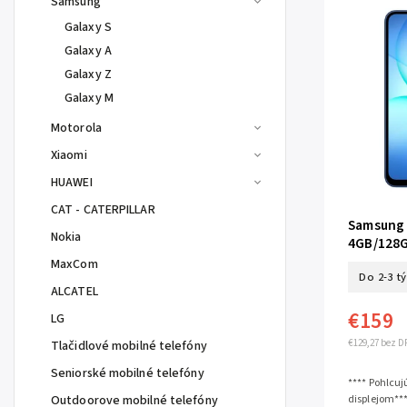
Samsung
Galaxy S
Galaxy A
Galaxy Z
Galaxy M
Motorola
Xiaomi
HUAWEI
CAT - CATERPILLAR
Samsung 
Nokia
4GB/128G
MaxCom
Do 2-3 t
ALCATEL
€159
LG
€129,27 bez D
Tlačidlové mobilné telefóny
Seniorské mobilné telefóny
**** Pohlcuj
Outdoorove mobilné telefóny
displejom**