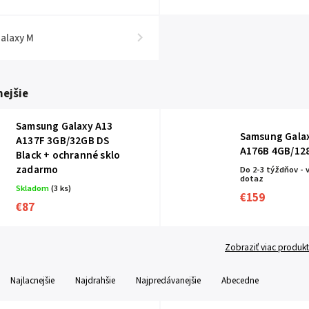
alaxy M
ejšie
Samsung Galaxy A13
Samsung Gala
A137F 3GB/32GB DS
A176B 4GB/12
Black
+ ochranné sklo
zadarmo
Do 2-3 týždňov - 
dotaz
Skladom
(3 ks)
€159
€87
Zobraziť viac produk
Najlacnejšie
Najdrahšie
Najpredávanejšie
Abecedne