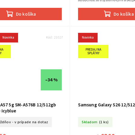
budúcnosť so 6 systémovými a bez
aktualizáciami Tri objektívy. Jeden 
Do košíka
Do košíka
Novinka
Kód:
21027
Novinka
NA
PREDAJ NA
Y
SPLÁTKY
–34 %
A57 5g SM-A576B 12/512gb
Samsung Galaxy S26 12/51
Icyblue
ýždňov - v prípade na dotaz
Skladom
(1 ks)