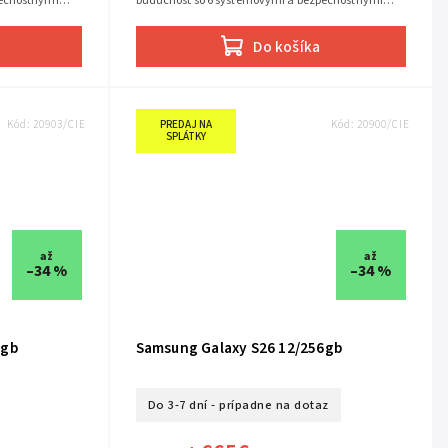
pečnostnými
budúcnosť so 6 systémovými a bezpečnostnými
výkonný...
aktualizáciami Tri objektívy. Jeden výkonný...
Do košíka
Kód:
20903/CIE
PREDAJ NA
Kód:
20900/CIE
SPLÁTKY
až
až
–34 %
–34 %
2gb
Samsung Galaxy S26 12/256gb
Do 3-7 dní - prípadne na dotaz