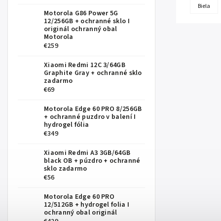
Biela
Motorola G86 Power 5G
12/256GB
+ ochranné sklo I
originál ochranný obal
Motorola
€259
Xiaomi Redmi 12C 3/64GB
Graphite Gray
+ ochranné sklo
zadarmo
€69
Motorola Edge 60 PRO 8/256GB
+ ochranné puzdro v balení I
hydrogel fólia
€349
Xiaomi Redmi A3 3GB/64GB
black OB
+ púzdro + ochranné
sklo zadarmo
€56
Motorola Edge 60 PRO
12/512GB
+ hydrogel folia I
ochranný obal originál