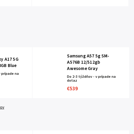
Samsung A57 5g SM-
xy A17 5G
A576B 12/512gb
8GB Blue
Awesome Gray
v prípade na
Do 2-3 týždňov - v prípade na
dotaz
€539
tov