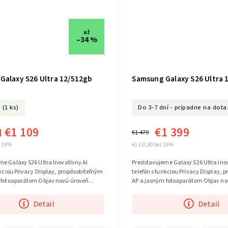
až
–34 %
Galaxy S26 Ultra 12/512gb
Samsung Galaxy S26 Ultra 
(1 ks)
Do 3-7 dní - prípadne na dota
€1 109
€1 399
d
€1 479
z DPH
€1 137,40 bez DPH
e Galaxy S26 Ultra Inovatívny AI
Predstavujeme Galaxy S26 Ultra Ino
nkciou Privacy Display, prispôsobiteľným
telefón s funkciou Privacy Display, 
 fotoaparátom Objav novú úroveň
AP a jasným fotoaparátom Objav no
igencie. Inovatívny...
výkonu a iteligencie. Inovatívny...
Detail
Detail