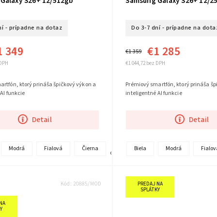
Galaxy S26+ 12/512gb
Samsung Galaxy S26+ 12/2
ní - prípadne na dotaz
Do 3-7 dní - prípadne na dota
1 349
€1 285
€1 359
 DPH
€1 044,72 bez DPH
rtfón, ktorý prináša špičkový výkon a
Prémiový smartfón, ktorý prináša šp
 AI funkcie
inteligentné AI funkcie
Detail
Detail
+
Modrá
Fialová
Čierna
Biela
Modrá
Fialov
ďalšie
Kód:
20885/MOD
PREDAJ NA
SPLÁTKY
NA
Y