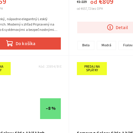
59
€809
od
€1 229
PH
od €657,72 bez DPH
nký, nápadne elegantný Lesklý
vrch. Moderný vzhľad Pripravený na
Detail
o 6 systémovými a bezpečnostnými
mi Tri objektívy. Jeden výkonný...
Do košíka
Biela
Modrá
Fialov
NA
Kód:
20894/BIE
PREDAJ NA
Y
SPLÁTKY
–8 %