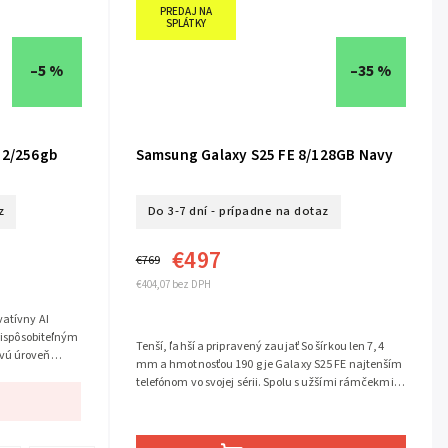
PREDAJ NA
SPLÁTKY
–5 %
–35 %
12/256gb
Samsung Galaxy S25 FE 8/128GB Navy
z
Do 3-7 dní - prípadne na dotaz
€497
€769
€404,07 bez DPH
vatívny AI
prispôsobiteľným
Tenší, ľahší a pripravený zaujať So šírkou len 7,4
vú úroveň
mm a hmotnosťou 190 g je Galaxy S25 FE najtenším
telefónom vo svojej sérii. Spolu s užšími rámčekmi a
plávajúcim dizajnom...