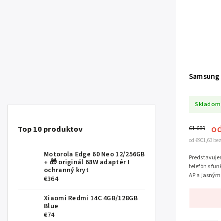
Samsung 
Skladom
o
Top 10 produktov
€1 689
od €901,63 be
Motorola Edge 60 Neo 12/256GB
Predstavujem
+ 🎁 originál 68W adaptér I
telefón s fu
ochranný kryt
AP a jasným
€364
výkonu a itel
Xiaomi Redmi 14C 4GB/128GB
Blue
€74