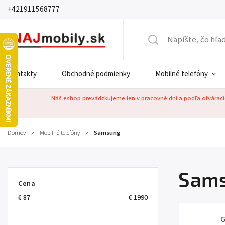
+421911568777
Kontakty
Obchodné podmienky
Mobilné telefóny
Náš eshop prevádzkujeme len v pracovné dni a podľa otváracíc
Domov
/
Mobilné telefóny
/
Samsung
Sam
Cena
€
87
€
1990
G