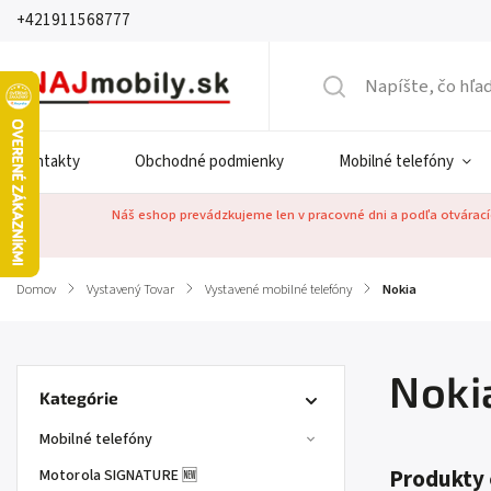
+421911568777
Kontakty
Obchodné podmienky
Mobilné telefóny
Náš eshop prevádzkujeme len v pracovné dni a podľa otváracíc
Domov
/
Vystavený Tovar
/
Vystavené mobilné telefóny
/
Nokia
Noki
Kategórie
Mobilné telefóny
Produkty 
Motorola SIGNATURE 🆕