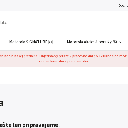
Obcho
Motorola SIGNATURE 🆕
Motorola Akciové ponuky 🎁
h hodín našej predajne. Objednávky prijaté v pracovné dni po 12:00 hodine môž
odosielame iba v pracovné dni.
a
ešte len pripravujeme.