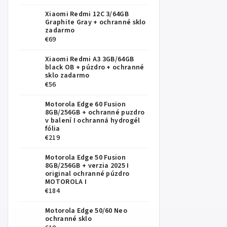
Xiaomi Redmi 12C 3/64GB
Graphite Gray
+ ochranné sklo
zadarmo
€69
Xiaomi Redmi A3 3GB/64GB
black OB
+ púzdro + ochranné
sklo zadarmo
€56
Motorola Edge 60 Fusion
8GB/256GB
+ ochranné puzdro
v balení I ochranná hydrogél
fólia
€219
Motorola Edge 50 Fusion
8GB/256GB
+ verzia 2025 I
original ochranné púzdro
MOTOROLA I
€184
Motorola Edge 50/60 Neo
ochranné sklo