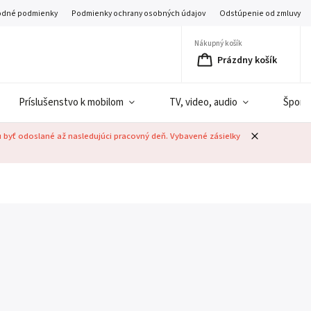
dné podmienky
Podmienky ochrany osobných údajov
Odstúpenie od zmluvy
Nákupný košík
Prázdny košík
Príslušenstvo k mobilom
TV, video, audio
Šport
u byť odoslané až nasledujúci pracovný deň. Vybavené zásielky