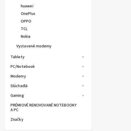
huawei
OnePlus
OPPO
TCL
Nokia
Vystavené modemy
Tablety
PC/Notebook
Modemy
Slúchadlá
Gaming
PRÉMIOVÉ RENOVOVANÉ NOTEBOOKY
A PC
Značky