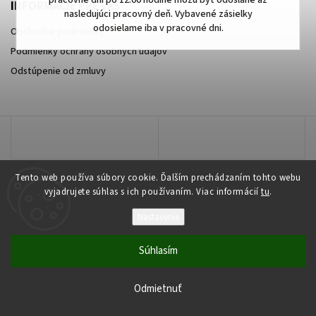
pracovné dni po 12:00 hodine môžu byť odoslané až
INFORMÁCIE PRE VÁS
nasledujúci pracovný deň. Vybavené zásielky
odosielame iba v pracovné dni.
Obchodné podmienky
Podmienky ochrany osobných údajov
Odstúpenie od zmluvy
Tento web používa súbory cookie. Ďalším prechádzaním tohto webu
vyjadrujete súhlas s ich používaním. Viac informácií
tu
.
Nastavenie
Copyright 2026
najmobily.sk
. Všetky práva vyhradené.
Súhlasím
Vytvořil
Shoptet
| Design
Shoptak.cz
Odmietnuť