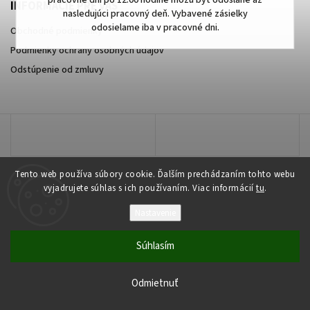
pracovné dni po 12:00 hodine môžu byť odoslané až
INFORMÁCIE PRE VÁS
nasledujúci pracovný deň. Vybavené zásielky
odosielame iba v pracovné dni.
Obchodné podmienky
Podmienky ochrany osobných údajov
Odstúpenie od zmluvy
Tento web používa súbory cookie. Ďalším prechádzaním tohto webu
vyjadrujete súhlas s ich používaním. Viac informácií
tu
.
Nastavenie
Copyright 2026
najmobily.sk
. Všetky práva vyhradené.
Súhlasím
Vytvořil
Shoptet
| Design
Shoptak.cz
Odmietnuť