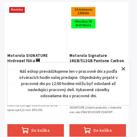
Novinka
24 mesiacov
ZÁRUKA
Oficiálna SK
distribúcia
Motorola SIGNATURE
Motorola Signature
Hydrogel fólia 🆕
16GB/512GB Pantone Carbon
+ 🎁🎁 125W originál adaptér
Skladom
(>5 ks)
Skladom
(5 ks)
MOTOROLA I Bose®️Motorola
Náš eshop prevádzkujeme len v pracovné dni a podľa
bezdrôtový reproduktor
otváracích hodín našej predajne. Objednávky prijaté v
€938
€19
pracovné dni po 12:00 hodine môžu byť odoslané až
nasledujúci pracovný deň. Vybavené zásielky
€762,60 bez DPH
€15,45 bez DPH
odosielame iba v pracovné dni.
PROMO PONUKA k novinke MOTOROLA
Kvalitná hydrogel fólia ktorá sa sama
SIGNATURE získate produkty v hodnote
opravuje 0,22 mm EPU/HD .
viac ako 250€ VOUCHER ZĽAVOVÝ
KOD: ➡signature⬅ aktivuje sa
automaticky koncová cena po zadaní kódu
938...
Do košíka
Do košíka