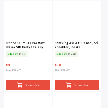
iPhone 11Pro -11 Pro Max/
Samsung A31 A315F/ nabíjací
držiak SIM karty / zelený
konektor / doska
Skladom
(4 ks)
Skladom
(>5 ks)
€4
€10
€3,25 bez DPH
€8,13 bez DPH
Do košíka
Do košíka