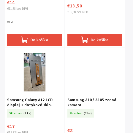
€14
€13,50
€11,38 bez DPH
€10,98 bez DPH
OEM
Do košíka
Do košíka
Samsung Galaxy A12 LCD
Samsung A10 / A105 zadná
displej + dotykové sklo
kamera
čierna
Skladom
(1 ks)
Skladom
(2 ks)
€17
€8
€13,82 bez DPH