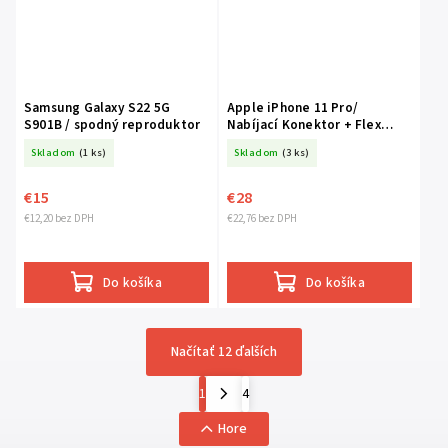
Samsung Galaxy S22 5G
Apple iPhone 11 Pro/
S901B / spodný reproduktor
Nabíjací Konektor + Flex
Kábel/ čierny
Skladom
(1 ks)
Skladom
(3 ks)
€15
€28
€12,20 bez DPH
€22,76 bez DPH
Do košíka
Do košíka
Načítať 12 ďalších
1
4
Hore