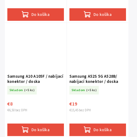
Do košíka
Do košíka
Samsung A10 A105F / nabíjací
Samsung A52S 5G A528B/
konektor / doska
nabíjací konektor / doska
Skladom
(>5 ks)
Skladom
(>5 ks)
€8
€19
€6,50 bez DPH
€15,45 bez DPH
Do košíka
Do košíka