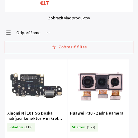
€17
Zobraziť viac produktov
Odporúčame
Najlacnejšie
Najdrahšie
Najpredávanejšie
Abecedne
Xiaomi Mi 10T 5G Doska
Huawei P30 - Zadná Kamera
nabíjaci konektor + mikrofón
+ SIM čítač
Skladom
(1 ks)
Skladom
(1 ks)