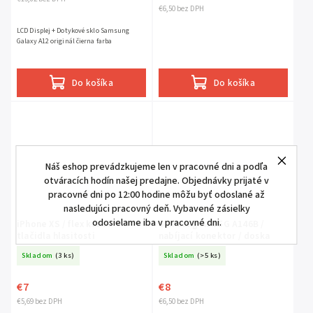
€6,50 bez DPH
LCD Displej + Dotykové sklo Samsung
Galaxy A12 originál čierna farba
Do košíka
Do košíka
Náš eshop prevádzkujeme len v pracovné dni a podľa
otváracích hodín našej predajne. Objednávky prijaté v
pracovné dni po 12:00 hodine môžu byť odoslané až
nasledujúci pracovný deň. Vybavené zásielky
odosielame iba v pracovné dni.
iPhone XS / flex kábel
Samsung A14 5G A146B /
tlačidla hlasitosti
nabíjací konektor / doska
Skladom
(3 ks)
Skladom
(>5 ks)
€7
€8
€5,69 bez DPH
€6,50 bez DPH