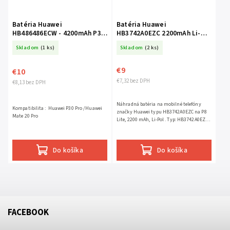
Batéria Huawei
Batéria Huawei
HB486486ECW - 4200mAh P30
HB3742A0EZC 2200mAh Li-
Pro, Mate 20 Pro
ion- P8 lite
Skladom
(1 ks)
Skladom
(2 ks)
€9
€10
€7,32 bez DPH
€8,13 bez DPH
Náhradná batéria na mobilné telefóny
Kompatibilita : Huawei P30 Pro /Huawei
značky Huawei typu HB3742A0EZC na P8
Mate 20 Pro
Lite, 2200 mAh, Li-Pol . Typ: HB3742A0EZC
Kapacita: 2200 mAh
Do košíka
Do košíka
FACEBOOK