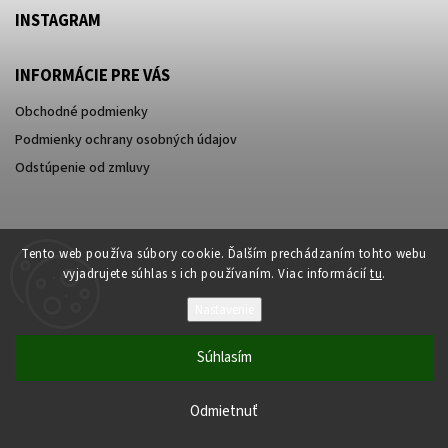
INSTAGRAM
INFORMÁCIE PRE VÁS
Obchodné podmienky
Podmienky ochrany osobných údajov
Odstúpenie od zmluvy
Tento web používa súbory cookie. Ďalším prechádzaním tohto webu
vyjadrujete súhlas s ich používaním. Viac informácií
tu
.
Nastavenie
Súhlasím
Copyright 2026
najmobily.sk
. Všetky práva vyhradené.
Odmietnuť
Vytvořil
Shoptet
| Design
Shoptak.cz