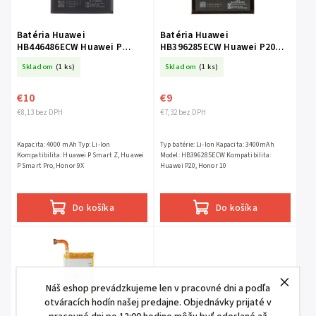
Batéria Huawei
Batéria Huawei
HB446486ECW Huawei P
HB396285ECW Huawei P20
Smart Z, Huawei P Smart Pro
Honor 10
Skladom
(1 ks)
Skladom
(1 ks)
Honor 9X
€10
€9
€8,13 bez DPH
€7,32 bez DPH
Kapacita: 4000 mAh Typ: Li‑Ion
Typ batérie: Li-Ion Kapacita: 3400mAh
Kompatibilita: Huawei P Smart Z, Huawei
Model: HB396285ECW Kompatibilita:
P Smart Pro, Honor 9X
Huawei P20, Honor 10
Do košíka
Do košíka
Náš eshop prevádzkujeme len v pracovné dni a podľa
otváracích hodín našej predajne. Objednávky prijaté v