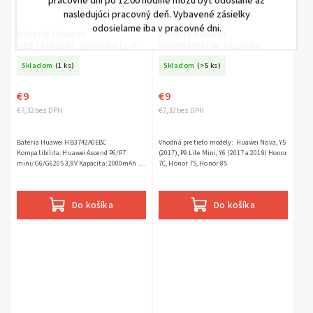
pracovné dni po 12:00 hodine môžu byť odoslané až
nasledujúci pracovný deň. Vybavené zásielky
odosielame iba v pracovné dni.
Baterie Huawei
Batéria Huawei
HB3742A0EBC 2000mAh Li-Pol
HB405979ECW 3020mAh
Huawei Ascend P6/P7
Skladom
(1 ks)
Skladom
(>5 ks)
€9
€9
€7,32 bez DPH
€7,32 bez DPH
Batéria Huawei HB3742A0EBC
Vhodná pre tieto modely: Huawei Nova, Y5
Kompatibilita: Huawei Ascend P6/P7
(2017), P9 Lite Mini, Y6 (2017 a 2019) Honor
mini/G6/G620S 3,8V Kapacita: 2000mAh Li-
7C, Honor 7S, Honor 8S
Pol
Do košíka
Do košíka