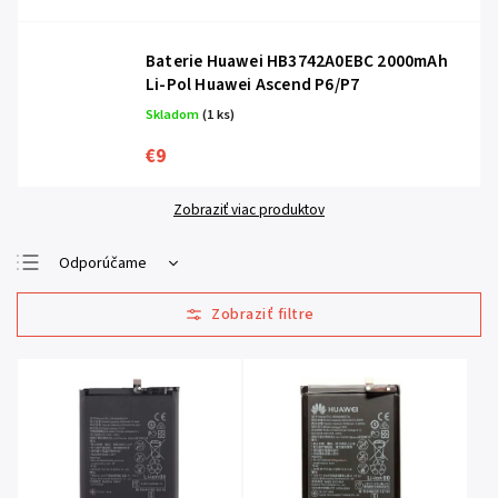
Baterie Huawei HB3742A0EBC 2000mAh
Li-Pol Huawei Ascend P6/P7
Skladom
(1 ks)
€9
Zobraziť viac produktov
Odporúčame
Najlacnejšie
Najdrahšie
Najpredávanejšie
Abecedne