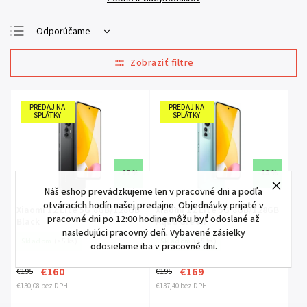
Odporúčame
Najlacnejšie
Najdrahšie
Najpredávanejšie
PREDAJ NA
PREDAJ NA
SPLÁTKY
SPLÁTKY
Abecedne
–17 %
–13 %
Náš eshop prevádzkujeme len v pracovné dni a podľa
otváracích hodín našej predajne. Objednávky prijaté v
Xiaomi 12 Lite 5G 8GB/128GB
Xiaomi 12 Lite 5G 8GB/128GB
pracovné dni po 12:00 hodine môžu byť odoslané až
Black
Aqua Green
nasledujúci pracovný deň. Vybavené zásielky
Skladom
(>5 ks)
Skladom
(>5 ks)
odosielame iba v pracovné dni.
€160
€169
€195
€195
€130,08 bez DPH
€137,40 bez DPH