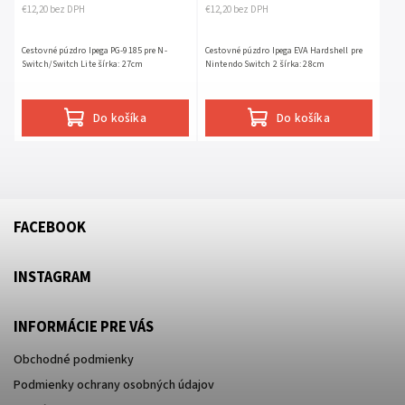
€12,20 bez DPH
€12,20 bez DPH
Cestovné púzdro Ipega PG-9185 pre N-
Cestovné púzdro Ipega EVA Hardshell pre
Switch/Switch Lite šírka: 27cm
Nintendo Switch 2 šírka: 28cm
Do košíka
Do košíka
FACEBOOK
INSTAGRAM
INFORMÁCIE PRE VÁS
Obchodné podmienky
Podmienky ochrany osobných údajov