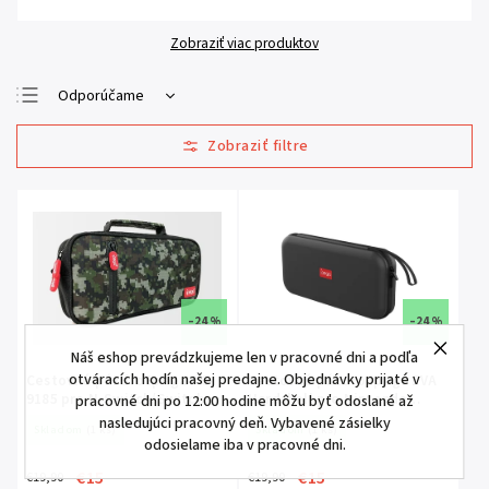
Zobraziť viac produktov
Odporúčame
Najlacnejšie
Najdrahšie
Najpredávanejšie
Abecedne
–24 %
–24 %
Náš eshop prevádzkujeme len v pracovné dni a podľa
otváracích hodín našej predajne. Objednávky prijaté v
Cestovné púzdro Ipega PG-
Cestovné púzdro Ipega EVA
9185 pre N-Switch/Switch
Hardshell pre Nintendo
pracovné dni po 12:00 hodine môžu byť odoslané až
Lite
Switch 2
nasledujúci pracovný deň. Vybavené zásielky
Skladom
(1 ks)
Skladom
(1 ks)
odosielame iba v pracovné dni.
€15
€15
€19,90
€19,90