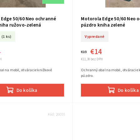
 Edge 50/60 Neo ochranné
Motorola Edge 50/60 Neo 
niha ružovo-zelená
púzdro kniha zelené
(1 ks)
Vypredané
4
€14
€19
H
€11,38 bez DPH
al na mobil, otváracie knižkové
Ochranný obal na mobil, otváracie 
púzdro.
Do košíka
Do košíka
Kód:
20055