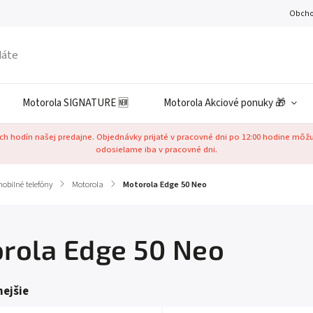
Obcho
Motorola SIGNATURE 🆕
Motorola Akciové ponuky 🎁
h hodín našej predajne. Objednávky prijaté v pracovné dni po 12:00 hodine môž
odosielame iba v pracovné dni.
obilné telefóny
/
Motorola
/
Motorola Edge 50 Neo
rola Edge 50 Neo
ejšie