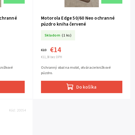
ochranné
Motorola Edge 50/60 Neo ochranné
púzdro kniha červené
Skladom
(1 ks)
€14
€19
€11,38 bez DPH
knižkové
Ochranný obal na mobil, otváracie knižkové
púzdro.
Do košíka
Kód:
20054