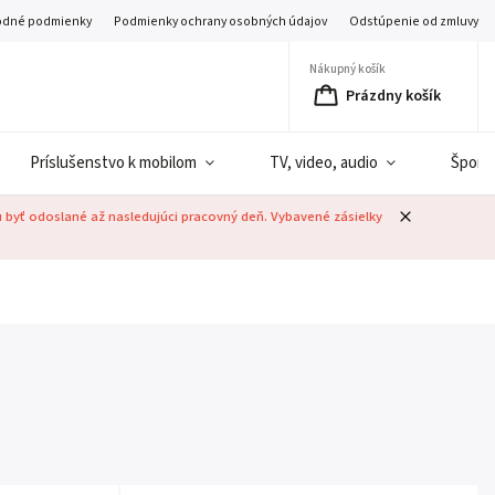
dné podmienky
Podmienky ochrany osobných údajov
Odstúpenie od zmluvy
Nákupný košík
Prázdny košík
Príslušenstvo k mobilom
TV, video, audio
Šport
u byť odoslané až nasledujúci pracovný deň. Vybavené zásielky