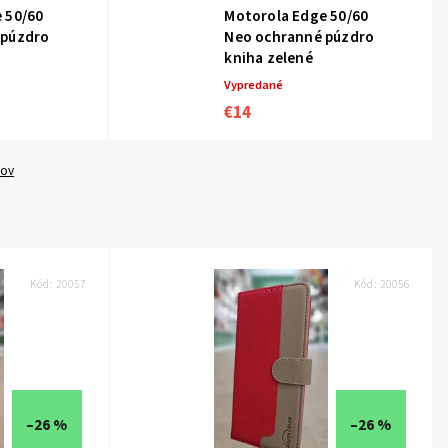
 50/60
Motorola Edge 50/60
 púzdro
Neo ochranné púzdro
kniha zelené
Vypredané
€14
tov
Kód:
20057
Kód:
20056
–26 %
–26 %