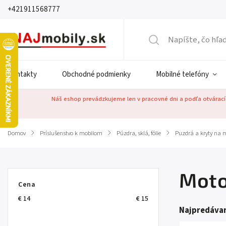
+421911568777
Kontakty
Obchodné podmienky
Mobilné telefóny
Náš eshop prevádzkujeme len v pracovné dni a podľa otváracíc
Domov
/
Príslušenstvo k mobilom
/
Púzdra, sklá, fólie
/
Puzdrá a kryty na m
Moto
Cena
€
14
€
15
Najpredávan