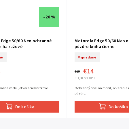
–26 %
 Edge 50/60 Neo ochranné
Motorola Edge 50/60 Neo 
niha ružové
púzdro kniha čierne
né
Vypredané
4
€14
€19
H
€11,38 bez DPH
al na mobil, otváracie knižkové
Ochranný obal na mobil, otváracie 
púzdro.
Do košíka
Do košíka