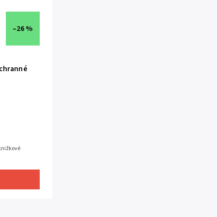
–26 %
ochranné
knižkové