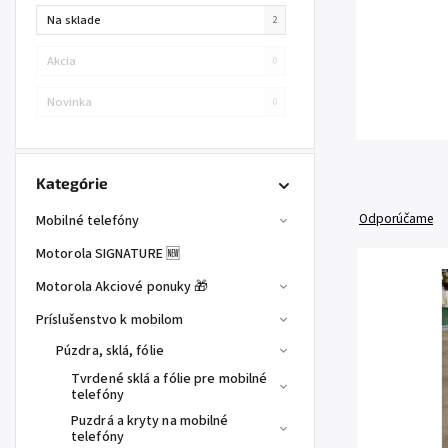
Na sklade
2
Akcia
0
Novinka
0
Kategórie
Odporúčame
Mobilné telefóny
Motorola SIGNATURE 🆕
Motorola Akciové ponuky 🎁
Príslušenstvo k mobilom
Púzdra, sklá, fólie
Tvrdené sklá a fólie pre mobilné
telefóny
Puzdrá a kryty na mobilné
telefóny