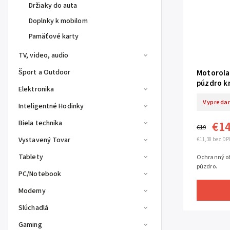
Držiaky do auta
Doplnky k mobilom
Pamäťové karty
TV, video, audio
Šport a Outdoor
Motorola
púzdro k
Elektronika
Vypreda
Inteligentné Hodinky
Biela technika
€1
€19
Vystavený Tovar
€11,38 bez DP
Tablety
Ochranný ob
púzdro.
PC/Notebook
Modemy
Slúchadlá
Gaming