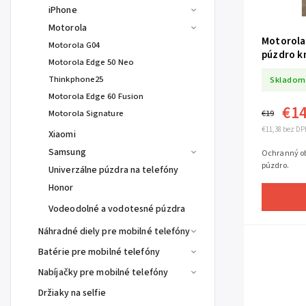
iPhone
Motorola
Motorola
Motorola G04
púzdro k
Motorola Edge 50 Neo
Thinkphone25
Skladom
Motorola Edge 60 Fusion
€1
Motorola Signature
€19
€11,38 bez DP
Xiaomi
Samsung
Ochranný ob
púzdro.
Univerzálne púzdra na telefóny
Honor
Vodeodolné a vodotesné púzdra
Náhradné diely pre mobilné telefóny
Batérie pre mobilné telefóny
Nabíjačky pre mobilné telefóny
Držiaky na selfie