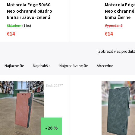
Motorola Edge 50/60
Motorola Edge
Neo ochranné púzdro
Neo ochranné
kniha ružovo-zelená
kniha čierne
Skladom
(1 ks)
Vypredané
€14
€14
Zobraziť viac produk
Najlacnejšie
Najdrahšie
Najpredávanejšie
Abecedne
Kód:
20577
–26 %