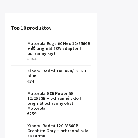
Top 10 produktov
Motorola Edge 60 Neo 12/256GB
+ 🎁 originál 68W adaptér I
ochranný kryt
€364
Xiaomi Redmi 14C 4GB/128GB
Blue
€74
Motorola G86 Power 5G
12/256GB
+ ochranné sklo I
originál ochranný obal
Motorola
€259
Xiaomi Redmi 12C 3/64GB
Graphite Gray
+ ochranné sklo
zadarmo