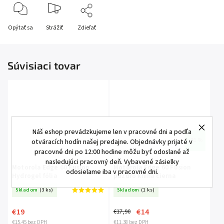
Opýtať sa
Strážiť
Zdieľať
Súvisiaci tovar
Náš eshop prevádzkujeme len v pracovné dni a podľa
–21 %
otváracích hodín našej predajne. Objednávky prijaté v
pracovné dni po 12:00 hodine môžu byť odoslané až
nasledujúci pracovný deň. Vybavené zásielky
Motorola Edge 60 Fusion
Motorola Edge 60 Fusion
odosielame iba v pracovné dni.
Hydrogel fólia
púzdro kniha čierna
Skladom
(3 ks)
Skladom
(1 ks)
€19
€14
€17,90
€15,45 bez DPH
€11,38 bez DPH