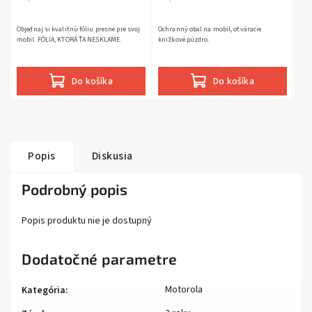
Objednaj si kvalitnú fóliu presne pre svoj
Ochranný obal na mobil, otváracie
mobil. FÓLIA, KTORÁ ŤA NESKLAME.
knižkové púzdro.
Do košíka
Do košíka
Popis
Diskusia
Podrobný popis
Popis produktu nie je dostupný
Dodatočné parametre
Motorola
Kategória
: