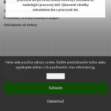
pracovné dni po 12:00 hodine môžu byť odoslané až
INFORMÁCIE PRE VÁS
nasledujúci pracovný deň. Vybavené zásielky
odosielame iba v pracovné dni.
Obchodné podmienky
Podmienky ochrany osobných údajov
Odstúpenie od zmluvy
Tento web používa súbory cookie. Ďalším prechádzaním tohto webu
vyjadrujete súhlas s ich používaním. Viac informácií
tu
.
Nastavenie
Copyright 2026
najmobily.sk
. Všetky práva vyhradené.
Súhlasím
Vytvořil
Shoptet
| Design
Shoptak.cz
Odmietnuť