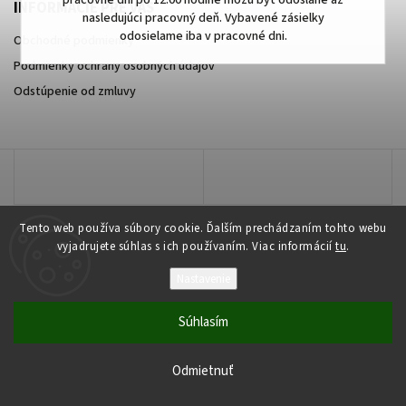
pracovné dni po 12:00 hodine môžu byť odoslané až
INFORMÁCIE PRE VÁS
nasledujúci pracovný deň. Vybavené zásielky
odosielame iba v pracovné dni.
Obchodné podmienky
Podmienky ochrany osobných údajov
Odstúpenie od zmluvy
Tento web používa súbory cookie. Ďalším prechádzaním tohto webu
vyjadrujete súhlas s ich používaním. Viac informácií
tu
.
Nastavenie
Copyright 2026
najmobily.sk
. Všetky práva vyhradené.
Súhlasím
Vytvořil
Shoptet
| Design
Shoptak.cz
Odmietnuť