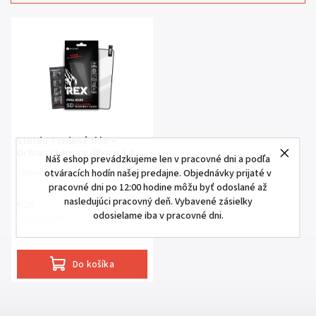
Najdrahšie
Najpredávanejšie
Abecedne
Sturdo Tvrdené sklo +
Ochrana kamery iPhone 14
Náš eshop prevádzkujeme len v pracovné dni a podľa
Pro Max čierne 5D
otváracích hodín našej predajne. Objednávky prijaté v
Skladom
(2 ks)
pracovné dni po 12:00 hodine môžu byť odoslané až
nasledujúci pracovný deň. Vybavené zásielky
€20
odosielame iba v pracovné dni.
€16,26 bez DPH
Do košíka