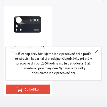
Najdrahšie
Najpredávanejšie
Abecedne
Xiaomi Poco X4 Pro 5G sklo
hlavnej kamery 108MP
Náš eshop prevádzkujeme len v pracovné dni a podľa
otváracích hodín našej predajne. Objednávky prijaté v
Skladom
(2 ks)
pracovné dni po 12:00 hodine môžu byť odoslané až
nasledujúci pracovný deň. Vybavené zásielky
€4
odosielame iba v pracovné dni.
€3,25 bez DPH
Do košíka