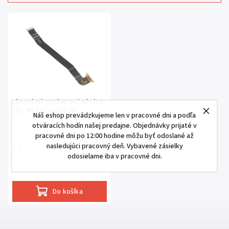
Najdrahšie
Najpredávanejšie
Abecedne
Xiaomi Mi 11 Lite 4G/ Mi Lite
5G / Mi 11 Lite 5G NE
Náš eshop prevádzkujeme len v pracovné dni a podľa
prepojovací flex kábel LCD
otváracích hodín našej predajne. Objednávky prijaté v
Skladom
(4 ks)
pracovné dni po 12:00 hodine môžu byť odoslané až
nasledujúci pracovný deň. Vybavené zásielky
€6
odosielame iba v pracovné dni.
€4,88 bez DPH
Do košíka