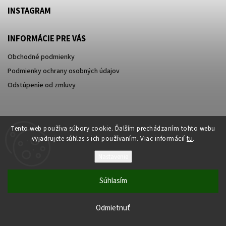
INSTAGRAM
INFORMÁCIE PRE VÁS
Obchodné podmienky
Podmienky ochrany osobných údajov
Odstúpenie od zmluvy
Tento web používa súbory cookie. Ďalším prechádzaním tohto webu
vyjadrujete súhlas s ich používaním. Viac informácií
tu
.
Nastavenie
Súhlasím
Copyright 2026
najmobily.sk
. Všetky práva vyhradené.
Odmietnuť
Vytvořil
Shoptet
| Design
Shoptak.cz