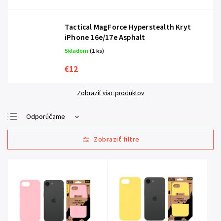
Tactical MagForce Hyperstealth Kryt
iPhone 16e/17e Asphalt
Skladom
(1 ks)
€12
Zobraziť viac produktov
Odporúčame
Najlacnejšie
Najdrahšie
Najpredávanejšie
Abecedne