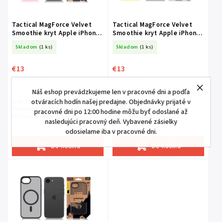
Tactical MagForce Velvet
Tactical MagForce Velvet
Smoothie kryt Apple iPhone
Smoothie kryt Apple iPhone
16e / 17e Pink Panther
16e / 17e Banana
Skladom
(1 ks)
Skladom
(1 ks)
€13
€13
€10,57 bez DPH
€10,57 bez DPH
Náš eshop prevádzkujeme len v pracovné dni a podľa
otváracích hodín našej predajne. Objednávky prijaté v
farba: Pink Panther MagforceTactical
farba: Banana - ako žltý signál :)
MagForce Velvet Smoothie je vybavený
MagforceTactical MagForce Velvet
pracovné dni po 12:00 hodine môžu byť odoslané až
funkciou MagSafe.Pripravený na
Smoothie je vybavený funkciou
nasledujúci pracovný deň. Vybavené zásielky
bezdrôtové nabíjanie alebo ďalšie
MagSafe.Pripravený na bezdrôtové
odosielame iba v pracovné dni.
magnetické funkcie MagSafe...
nabíjanie alebo ďalšie magnetické...
Do košíka
Do košíka