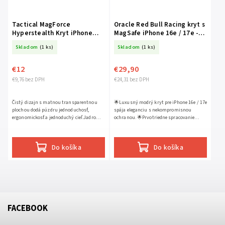
Tactical MagForce
Oracle Red Bull Racing kryt s
Hyperstealth Kryt iPhone
MagSafe iPhone 16e / 17e -
16e/17e Asphalt
tmavomodrý
Skladom
(1 ks)
Skladom
(1 ks)
€12
€29,90
€9,76 bez DPH
€24,31 bez DPH
Čistý dizajn s matnou transparentnou
🌟Luxusný modrý kryt pre iPhone 16e / 17e
plochou dodá púzdru jednoduchosť,
spája eleganciu s nekompromisnou
ergonomickosť a jednoduchý cieľ.Jadro
ochranou. 🌟Prvotriedne spracovanie
krytu je odolné proti nárazu a ochranný
dopĺňa precízna kombinácia materiálov –
mantinel chráni obrazovku...
poddajného TPU a odolného...
Do košíka
Do košíka
FACEBOOK