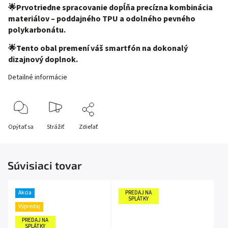
🌟Prvotriedne spracovanie dopĺňa precízna kombinácia
materiálov – poddajného TPU a odolného pevného
polykarbonátu.
🌟Tento obal premení váš smartfón na dokonalý
dizajnový doplnok.
Detailné informácie
Opýtať sa
Strážiť
Zdieľať
Súvisiaci tovar
Akcia
PREDAJ NA
SPLÁTKY
Výpredaj
PREDAJ NA
SPLÁTKY