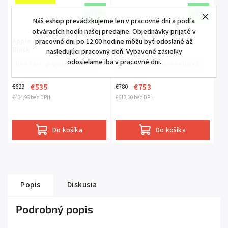
–14 %
–3 %
Náš eshop prevádzkujeme len v pracovné dni a podľa
otváracích hodín našej predajne. Objednávky prijaté v
Apple iPhone 16e 128GB
Apple iPhone 16e 256GB
pracovné dni po 12:00 hodine môžu byť odoslané až
Black
Black
nasledujúci pracovný deň. Vybavené zásielky
odosielame iba v pracovné dni.
Do 3-7 dní - prípadne na dotaz
Do 3-7 dní - prípadne na dotaz
€535
€753
€629
€780
€434,96 bez DPH
€612,20 bez DPH
Do košíka
Do košíka
Popis
Diskusia
Podrobný popis