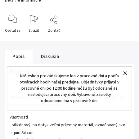
Detailné informácie
Opýtať sa
Strážiť
Zdieľať
Popis
Diskusia
Podrobný popis
Náš eshop prevádzkujeme len v pracovné dni a podľa
otváracích hodín našej predajne. Objednávky prijaté v
pracovné dni po 12:00 hodine môžu byť odoslané až
nasledujúci pracovný deň. Vybavené zásielky
Velvet Smoothie je prémiový kryt na zadnú časť smartfónu od
odosielame iba v pracovné dni.
renomovanej značky Tactical.
Vlastnosti
- silikónový, na dotyk veľmi príjemný materiál, označovaný ako
Liquid Silicon