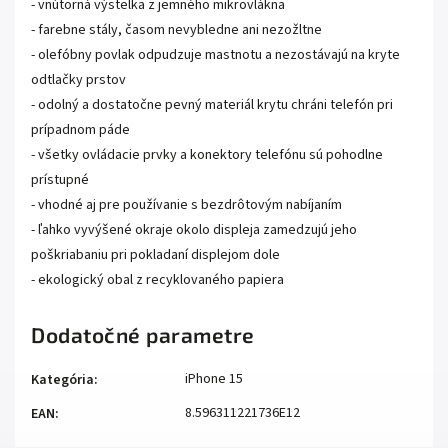
- vnútorná výstelka z jemného mikrovlákna
- farebne stály, časom nevybledne ani nezožltne
- olefóbny povlak odpudzuje mastnotu a nezostávajú na kryte
odtlačky prstov
- odolný a dostatočne pevný materiál krytu chráni telefón pri
prípadnom páde
- všetky ovládacie prvky a konektory telefónu sú pohodlne
prístupné
- vhodné aj pre používanie s bezdrôtovým nabíjaním
- ľahko vyvýšené okraje okolo displeja zamedzujú jeho
poškriabaniu pri pokladaní displejom dole
- ekologický obal z recyklovaného papiera
Dodatočné parametre
iPhone 15
Kategória
:
8.596311221736E12
EAN
: