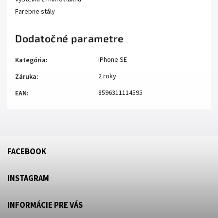
Farebne stály
Dodatočné parametre
iPhone SE
Kategória
:
2 roky
Záruka
:
8596311114595
EAN
:
FACEBOOK
INSTAGRAM
INFORMÁCIE PRE VÁS