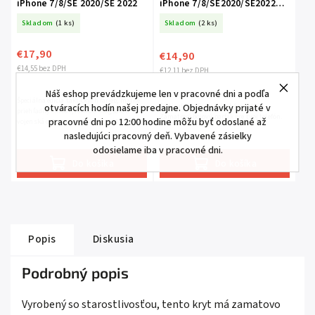
iPhone 7/8/SE 2020/SE 2022
iPhone 7/8/SE2020/SE2022
Chilli
Skladom
(1 ks)
Skladom
(2 ks)
€17,90
€14,90
€14,55 bez DPH
€12,11 bez DPH
Náš eshop prevádzkujeme len v pracovné dni a podľa
Špeciálna edícia taktických farieb, matne
Tactical MagForce Velvet Smoothie -
otváracích hodín našej predajne. Objednávky prijaté v
priehľadný chrbát, funkcia MagSafe a
Zamatový bojový parťák pre tvoj telefón.
pracovné dni po 12:00 hodine môžu byť odoslané až
vojenská ochrana podľa normy MIL-STD-
810 516.
nasledujúci pracovný deň. Vybavené zásielky
odosielame iba v pracovné dni.
Do košíka
Do košíka
Popis
Diskusia
Podrobný popis
Vyrobený so starostlivosťou, tento kryt má zamatovo