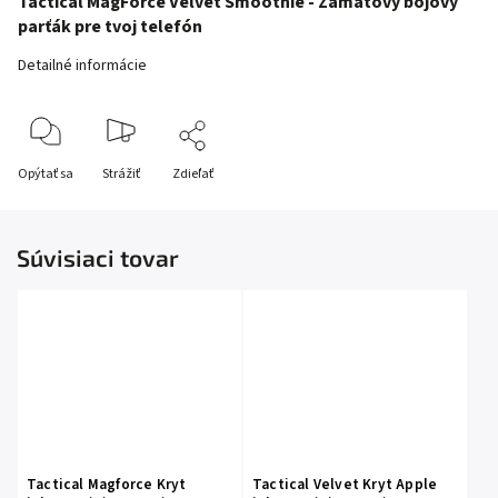
Tactical MagForce Velvet Smoothie - Zamatový bojový
parťák pre tvoj telefón
Detailné informácie
Opýtať sa
Strážiť
Zdieľať
Súvisiaci tovar
Tactical Magforce Kryt
Tactical Velvet Kryt Apple