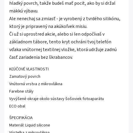
hladký povrch, takže budeš mať pocit, ako by si držal
mäkkú výbavu.
Ale nenechaj sa zmiasť - je vyrobený z tvrdého silikónu,
ktorý je pripravený na akúkoľvek misiu.
Či už si uprostred akcie, alebo si len odpočívaš v
základnom tábore, tento kryt ochráni tvoj telefón
vďaka vnútornej textilnej vložke, ktorá udržuje zadnú
časť zariadenia bez škrabancov.
KĽÚČOVÉ VLASTNOSTI
Zamatový povrch
Vnútorná vrstva z mikrovlákna
Farebne stály
Vyvýšené okraje okolo sústavy šošoviek fotoaparátu
ECO obal
ŠPECIFIKÁCIA
Materiál: Liquid silicone
Výstelka z mikrovlákna