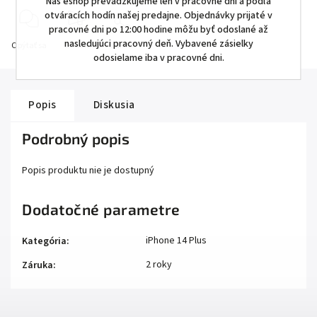
Náš eshop prevádzkujeme len v pracovné dni a podľa
otváracích hodín našej predajne. Objednávky prijaté v
pracovné dni po 12:00 hodine môžu byť odoslané až
nasledujúci pracovný deň. Vybavené zásielky
Opýtať sa
Strážiť
Zdieľať
odosielame iba v pracovné dni.
Popis
Diskusia
Podrobný popis
Popis produktu nie je dostupný
Dodatočné parametre
iPhone 14 Plus
Kategória
:
2 roky
Záruka
: