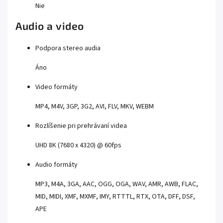
Nie
Audio a video
Podpora stereo audia
Áno
Video formáty
MP4, M4V, 3GP, 3G2, AVI, FLV, MKV, WEBM
Rozlíšenie pri prehrávaní videa
UHD 8K (7680 x 4320) @ 60fps
Audio formáty
MP3, M4A, 3GA, AAC, OGG, OGA, WAV, AMR, AWB, FLAC,
MID, MIDI, XMF, MXMF, IMY, RTTTL, RTX, OTA, DFF, DSF,
APE