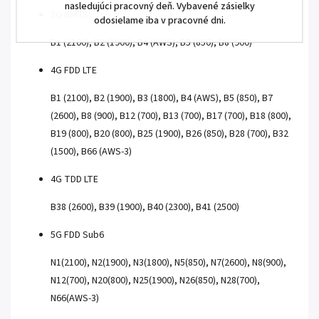
nasledujúci pracovný deň. Vybavené zásielky
3G UMTS
odosielame iba v pracovné dni.
B1 (2100), B2 (1900), B4 (AWS), B5 (850), B8 (900)
4G FDD LTE
B1 (2100), B2 (1900), B3 (1800), B4 (AWS), B5 (850), B7
(2600), B8 (900), B12 (700), B13 (700), B17 (700), B18 (800),
B19 (800), B20 (800), B25 (1900), B26 (850), B28 (700), B32
(1500), B66 (AWS-3)
4G TDD LTE
B38 (2600), B39 (1900), B40 (2300), B41 (2500)
5G FDD Sub6
N1(2100), N2(1900), N3(1800), N5(850), N7(2600), N8(900),
N12(700), N20(800), N25(1900), N26(850), N28(700),
N66(AWS-3)