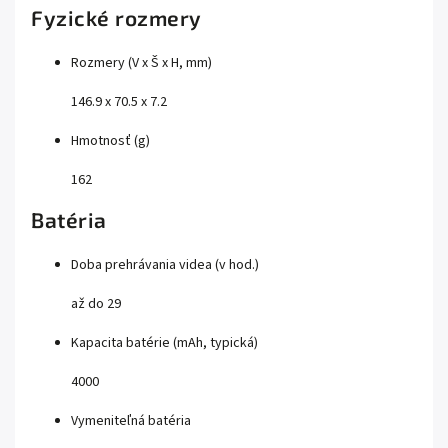
Fyzické rozmery
Rozmery (V x Š x H, mm)
146.9 x 70.5 x 7.2
Hmotnosť (g)
162
Batéria
Doba prehrávania videa (v hod.)
až do 29
Kapacita batérie (mAh, typická)
4000
Vymeniteľná batéria