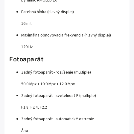
Dynamic AMOLED 2X
Farebná hĺbka (hlavný displej)
16 mil.
Maximálna obnovovacia frekvencia (hlavný displej)
120 Hz
Fotoaparát
Zadný fotoaparát - rozlíšenie (multiple)
50.0 Mpx + 10.0 Mpx + 12.0 Mpx
Zadný fotoaparát - svetelnosť F (multiple)
F1.8, F2.4, F2.2
Zadný fotoaparát - automatické ostrenie
Áno