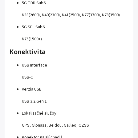
5G TDD Sub6
N38(2600), N40(2300), N41(2500), N77(3700), N78(3500)
5G SDL Sub6
N75(1500+)
Konektivita
USB Interface
USB-C
Verzia USB
USB 3.2 Gen 1
Lokalizačné služby
GPS, Glonass, Beidou, Galileo, QZSS
Konektor na slúchadlá