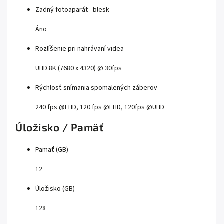
Zadný fotoaparát - blesk
Áno
Rozlíšenie pri nahrávaní videa
UHD 8K (7680 x 4320) @ 30fps
Rýchlosť snímania spomalených záberov
240 fps @FHD, 120 fps @FHD, 120fps @UHD
Úložisko / Pamäť
Pamäť (GB)
12
Úložisko (GB)
128