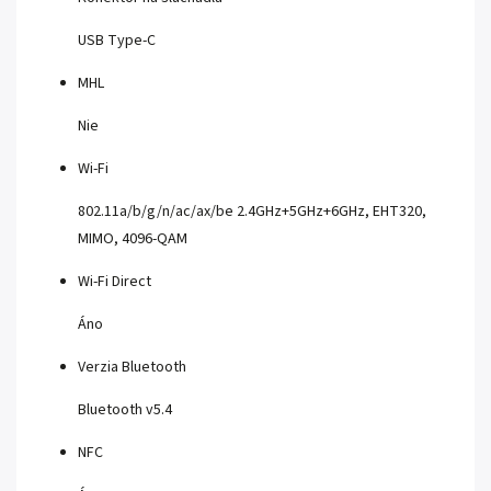
USB Type-C
MHL
Nie
Wi-Fi
802.11a/b/g/n/ac/ax/be 2.4GHz+5GHz+6GHz, EHT320,
MIMO, 4096-QAM
Wi-Fi Direct
Áno
Verzia Bluetooth
Bluetooth v5.4
NFC