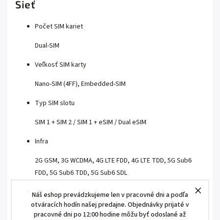
Sieť
Počet SIM kariet
Dual-SIM
Veľkosť SIM karty
Nano-SIM (4FF), Embedded-SIM
Typ SIM slotu
SIM 1 + SIM 2 / SIM 1 + eSIM / Dual eSIM
Infra
2G GSM, 3G WCDMA, 4G LTE FDD, 4G LTE TDD, 5G Sub6
FDD, 5G Sub6 TDD, 5G Sub6 SDL
2G GSM
Náš eshop prevádzkujeme len v pracovné dni a podľa
otváracích hodín našej predajne. Objednávky prijaté v
GSM850, GSM900, DCS1800, PCS1900
pracovné dni po 12:00 hodine môžu byť odoslané až