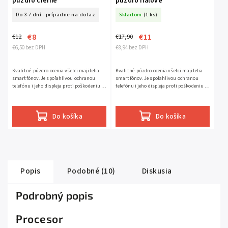
púzdro čierne
púzdro fialové
Do 3-7 dní - prípadne na dotaz
Skladom
(1 ks)
€8
€11
€12
€17,90
€6,50 bez DPH
€8,94 bez DPH
Kvalitné púzdro ocenia všetci majitelia
Kvalitné púzdro ocenia všetci majitelia
smartfónov. Je spoľahlivou ochranou
smartfónov. Je spoľahlivou ochranou
telefónu i jeho displeja proti poškodeniu a
telefónu i jeho displeja proti poškodeniu a
opotrebeniu.
opotrebeniu. farba: FIALOVÁ
Do košíka
Do košíka
Popis
Podobné (10)
Diskusia
Podrobný popis
Procesor