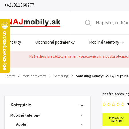
+421911568777
Kontakty
Obchodné podmienky
Mobilné telefóny
Náš eshop prevádzkujeme len v pracovné dni a podľa otváracíc
Domov
/
Mobilné telefóny
/
Samsung
/
Samsung Galaxy S25 12/128gb Na
Značka:
Samsun
N
Kategórie
Mobilné telefóny
PREDAJ NA
SPLÁTKY
Apple