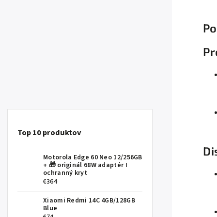
Po
Pr
Top 10 produktov
Di
Motorola Edge 60 Neo 12/256GB
+ 🎁 originál 68W adaptér I
ochranný kryt
€364
Xiaomi Redmi 14C 4GB/128GB
Blue