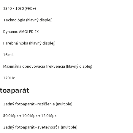
2340 × 1080 (FHD+)
Technológia (hlavný displej)
Dynamic AMOLED 2X
Farebná hĺbka (hlavný displej)
16 mil.
Maximálna obnovovacia frekvencia (hlavný displej)
120 Hz
toaparát
Zadný fotoaparát - rozlíšenie (multiple)
50.0 Mpx + 10.0 Mpx + 12.0 Mpx
Zadný fotoaparát - svetelnosť F (multiple)