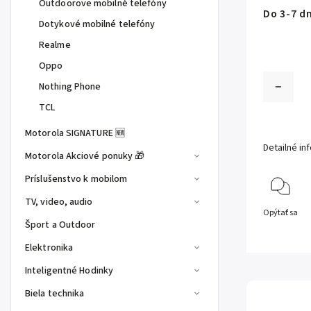
Outdoorove mobilné telefóny
Do 3-7 dn
Dotykové mobilné telefóny
Realme
Oppo
Nothing Phone
TCL
Motorola SIGNATURE 🆕
Detailné in
Motorola Akciové ponuky 🎁
Príslušenstvo k mobilom
TV, video, audio
Opýtať sa
Šport a Outdoor
Elektronika
Inteligentné Hodinky
Biela technika