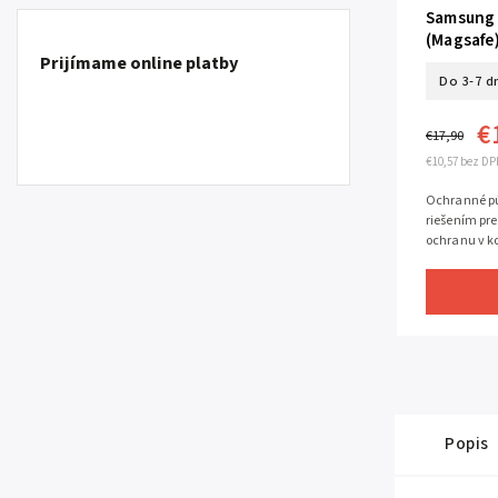
Samsung 
(Magsafe
Prijímame online platby
Do 3-7 d
€
€17,90
€10,57 bez DP
Ochranné pú
riešením pre
ochranu v k
Popis