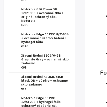
€74
Motorola G86 Power 5G
12/256GB
+ ochranné sklo I
originál ochranný obal
Motorola
€259
Motorola Edge 60 PRO 8/256GB
+ ochranné puzdro v balení I
hydrogel fólia
€349
Xiaomi Redmi 12C 3/64GB
Graphite Gray
+ ochranné sklo
zadarmo
€69
Fo
Xiaomi Redmi A3 3GB/64GB
black OB
+ púzdro + ochranné
sklo zadarmo
€56
Motorola Edge 60 PRO
12/512GB
+ hydrogel folia I
ochranný obal originál