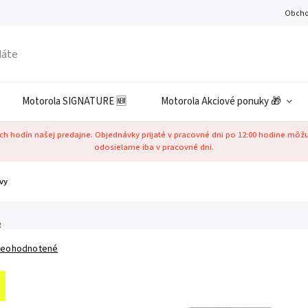
Obcho
Motorola SIGNATURE 🆕
Motorola Akciové ponuky 🎁
h hodín našej predajne. Objednávky prijaté v pracovné dni po 12:00 hodine môž
odosielame iba v pracovné dni.
vy
g
eohodnotené