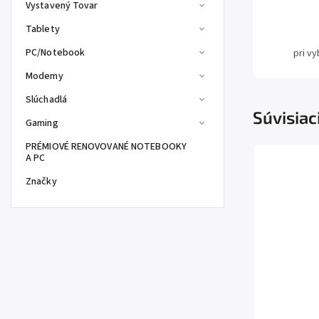
Vystavený Tovar
Tablety
PC/Notebook
pri v
Modemy
Slúchadlá
Súvisiac
Gaming
PRÉMIOVÉ RENOVOVANÉ NOTEBOOKY
A PC
Značky