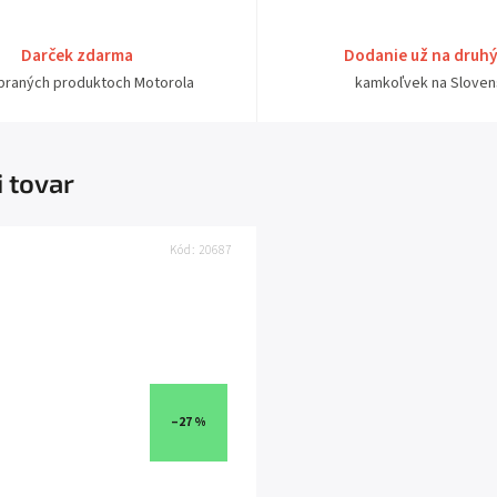
Darček zdarma
Dodanie už na druh
ybraných produktoch Motorola
kamkoľvek na Sloven
i tovar
Kód:
20687
–27 %