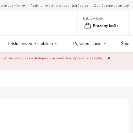
dné podmienky
Podmienky ochrany osobných údajov
Odstúpenie od zmluvy
Nákupný košík
Prázdny košík
Príslušenstvo k mobilom
TV, video, audio
Šport
u byť odoslané až nasledujúci pracovný deň. Vybavené zásielky