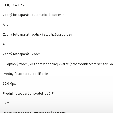
F1.8, F2.4, F2.2
Zadný fotoaparát - automatické ostrenie
Áno
Zadný fotoaparát - optická stabilizácia obrazu
Áno
Zadný fotoaparát - Zoom
3× optický zoom, 2× zoom v optickej kvalite (prostredníctvom senzoru Ad
Predný fotoaparát - rozlíšenie
12.0 Mpx
Predný fotoaparát - svetelnosť (F)
F2.2