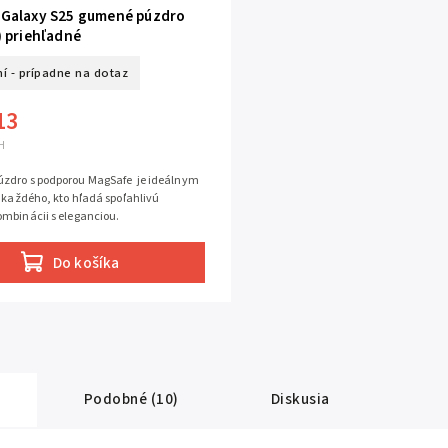
Galaxy S25 gumené púzdro
) priehľadné
ní - prípadne na dotaz
13
H
zdro s podporou MagSafe je ideálnym
 každého, kto hľadá spoľahlivú
ombinácii s eleganciou.
Do košíka
Podobné (10)
Diskusia