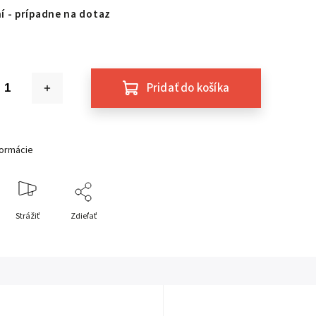
í - prípadne na dotaz
Pridať do košíka
formácie
Strážiť
Zdieľať