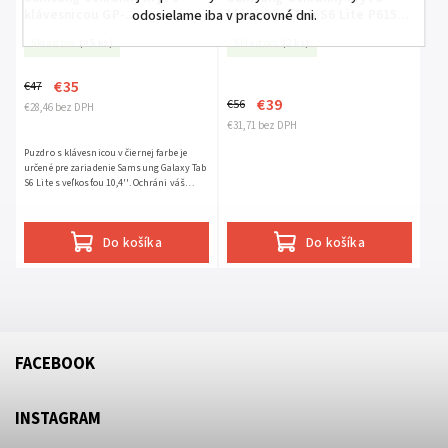
klávesnicou GP-
klávesnicí Tab S6 Lite P615
odosielame iba v pracovné dni.
FBP615TGABW pre Galaxy
Black CZ GP-FCP615TGABQ
Skladom
(>5 ks)
Skladom
(2 ks)
Tab S6 Lite
€35
€47
€39
€56
€28,46 bez DPH
€31,71 bez DPH
Puzdro s klávesnicou v čiernej farbe je
určené pre zariadenie Samsung Galaxy Tab
S6 Lite s veľkosťou 10,4''. Ochráni váš
tablet a zároveň vám ponúka vylepšené
rozhranie v podobe...
Do košíka
Do košíka
FACEBOOK
INSTAGRAM