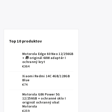
Top 10 produktov
Motorola Edge 60 Neo 12/256GB
+ 🎁 originál 68W adaptér I
ochranný kryt
€364
Xiaomi Redmi 14C 4GB/128GB
Blue
€74
Motorola G86 Power 5G
12/256GB
+ ochranné sklo I
originál ochranný obal
Motorola
€259