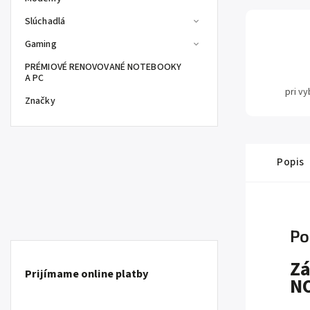
Slúchadlá
Gaming
PRÉMIOVÉ RENOVOVANÉ NOTEBOOKY
A PC
pri v
Značky
Popis
Po
Zá
Prijímame online platby
NO