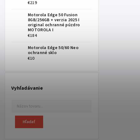
€219
Motorola Edge 50 Fusion
8GB/256GB
+ verzia 2025 I
original ochranné púzdro
MOTOROLA I
€184
Motorola Edge 50/60 Neo
ochranné sklo
€10
Vyhľadávanie
Hľadať