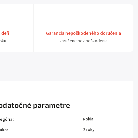
ý deň
Garancia nepoškodeného doručenia
sku
zaručene bez poškodenia
odatočné parametre
Nokia
egória
:
2 roky
uka
: