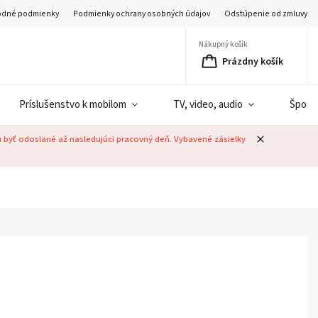
dné podmienky
Podmienky ochrany osobných údajov
Odstúpenie od zmluvy
Nákupný košík
Prázdny košík
Príslušenstvo k mobilom
TV, video, audio
Šport
u byť odoslané až nasledujúci pracovný deň. Vybavené zásielky