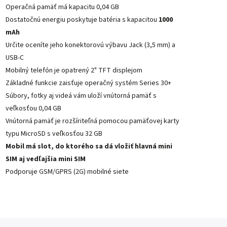
Operačná pamäť má kapacitu 0,04 GB
Dostatočnú energiu poskytuje batéria s kapacitou
1000
mAh
Určite oceníte jeho konektorovú výbavu Jack (3,5 mm) a
USB-C
Mobilný telefón je opatrený 2" TFT displejom
Základné funkcie zaisťuje operačný systém Series 30+
Súbory, fotky aj videá vám uloží vnútorná pamäť s
veľkosťou 0,04 GB
Vnútorná pamäť je rozšíriteľná pomocou pamäťovej karty
typu MicroSD s veľkosťou 32 GB
Mobil má slot, do ktorého sa dá vložiť hlavná mini
SIM aj vedľajšia mini SIM
Podporuje GSM/GPRS (2G) mobilné siete