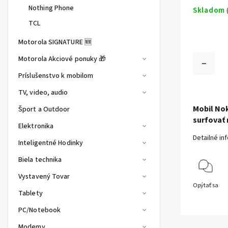
Nothing Phone
Skladom
TCL
Motorola SIGNATURE 🆕
Motorola Akciové ponuky 🎁
Príslušenstvo k mobilom
TV, video, audio
Mobil Nok
Šport a Outdoor
surfovať 
Elektronika
Detailné in
Inteligentné Hodinky
Biela technika
Vystavený Tovar
Opýtať sa
Tablety
PC/Notebook
Modemy