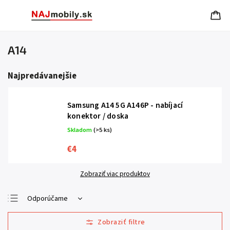
A14
Najpredávanejšie
Samsung A14 5G A146P - nabíjací
konektor / doska
Skladom
(>5 ks)
€4
Zobraziť viac produktov
Odporúčame
Najlacnejšie