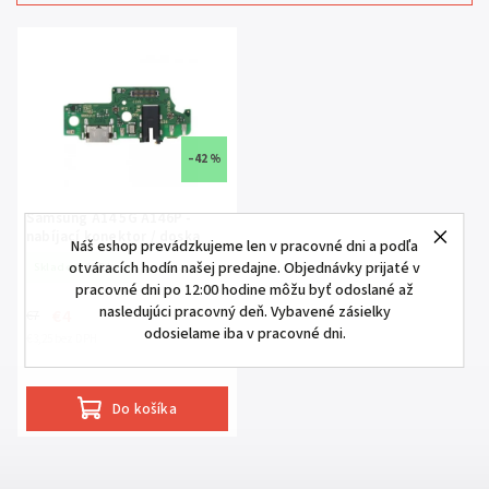
Najdrahšie
Najpredávanejšie
Abecedne
–42 %
Samsung A14 5G A146P -
nabíjací konektor / doska
Náš eshop prevádzkujeme len v pracovné dni a podľa
otváracích hodín našej predajne. Objednávky prijaté v
Skladom
(>5 ks)
pracovné dni po 12:00 hodine môžu byť odoslané až
nasledujúci pracovný deň. Vybavené zásielky
€4
€7
odosielame iba v pracovné dni.
€3,25 bez DPH
Do košíka