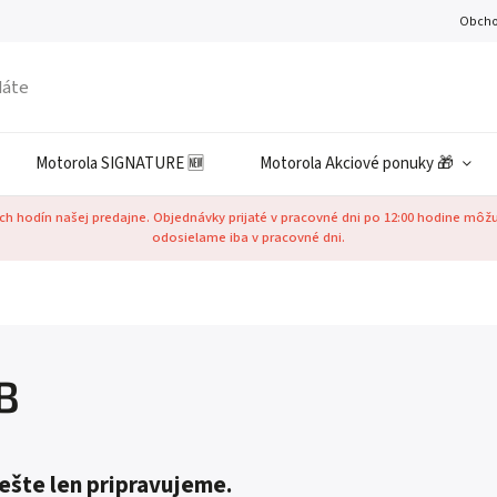
Obcho
Motorola SIGNATURE 🆕
Motorola Akciové ponuky 🎁
h hodín našej predajne. Objednávky prijaté v pracovné dni po 12:00 hodine môž
odosielame iba v pracovné dni.
B
ešte len pripravujeme.