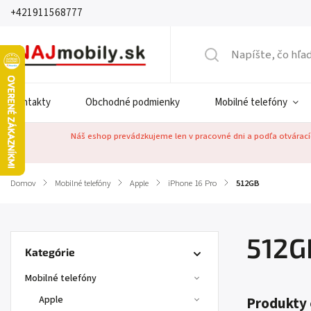
+421911568777
Kontakty
Obchodné podmienky
Mobilné telefóny
Náš eshop prevádzkujeme len v pracovné dni a podľa otváracíc
Domov
/
Mobilné telefóny
/
Apple
/
iPhone 16 Pro
/
512GB
512G
Kategórie
Mobilné telefóny
Apple
Produkty 