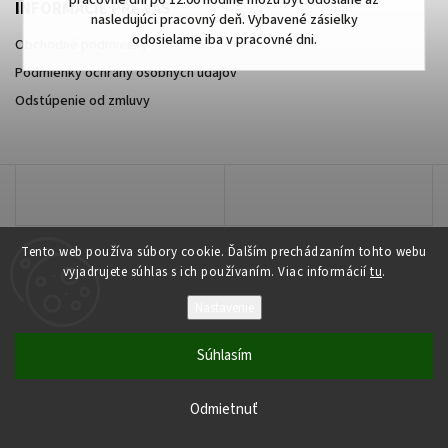
pracovné dni po 12:00 hodine môžu byť odoslané až
INFORMÁCIE PRE VÁS
nasledujúci pracovný deň. Vybavené zásielky
odosielame iba v pracovné dni.
Obchodné podmienky
Podmienky ochrany osobných údajov
Odstúpenie od zmluvy
Tento web používa súbory cookie. Ďalším prechádzaním tohto webu
vyjadrujete súhlas s ich používaním. Viac informácií
tu
.
Nastavenie
Copyright 2026
najmobily.sk
. Všetky práva vyhradené.
Súhlasím
Vytvořil
Shoptet
| Design
Shoptak.cz
Odmietnuť