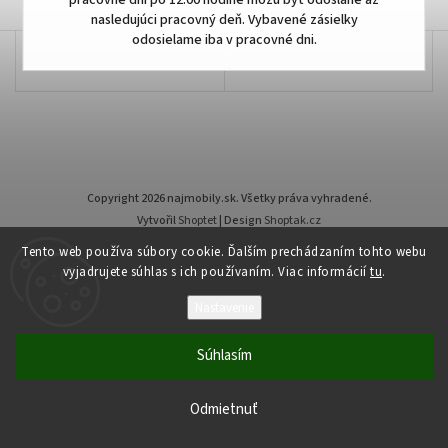
pracovné dni po 12:00 hodine môžu byť odoslané až
nasledujúci pracovný deň. Vybavené zásielky
odosielame iba v pracovné dni.
Copyright 2026
najmobily.sk
. Všetky práva vyhradené.
Vytvořil
Shoptet
| Design
Shoptak.cz
Tento web používa súbory cookie. Ďalším prechádzaním tohto webu
vyjadrujete súhlas s ich používaním. Viac informácií
tu
.
Nastavenie
Súhlasím
Odmietnuť