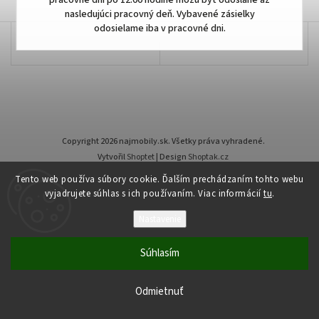
pracovné dni po 12:00 hodine môžu byť odoslané až
nasledujúci pracovný deň. Vybavené zásielky
odosielame iba v pracovné dni.
Copyright 2026
najmobily.sk
. Všetky práva vyhradené.
Vytvořil
Shoptet
| Design
Shoptak.cz
Tento web používa súbory cookie. Ďalším prechádzaním tohto webu
vyjadrujete súhlas s ich používaním. Viac informácií
tu
.
Nastavenie
Súhlasím
Odmietnuť