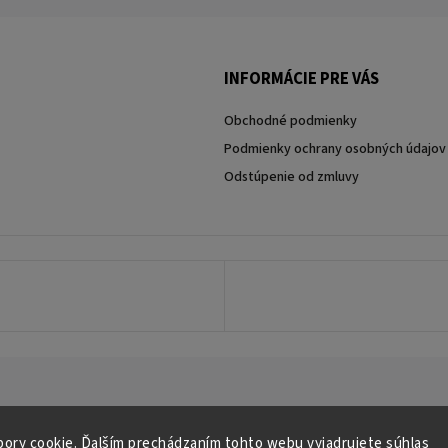
INFORMÁCIE PRE VÁS
Obchodné podmienky
Podmienky ochrany osobných údajov
Odstúpenie od zmluvy
Copyright 2026
najmobily.sk
. Všetky práva vyhradené.
Vytvořil
Shoptet
| Design
Shoptak.cz
ory cookie. Ďalším prechádzaním tohto webu vyjadrujete súhlas