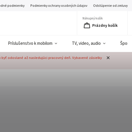
dné podmienky
Podmienky ochrany osobných údajov
Odstúpenie od zmluvy
Nákupný košík
Prázdny košík
Príslušenstvo k mobilom
TV, video, audio
Šport
u byť odoslané až nasledujúci pracovný deň. Vybavené zásielky