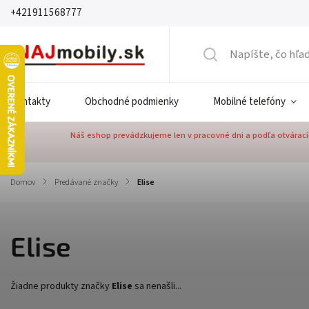
+421911568777
Kontakty
Obchodné podmienky
Mobilné telefóny
Náš eshop prevádzkujeme len v pracovné dni a podľa otváracíc
Domov
/
Predávané značky
/
Elise
Elise
Žiadne produkty značky
Elise
sa nenašli...