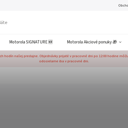
Obcho
Motorola SIGNATURE 🆕
Motorola Akciové ponuky 🎁
h hodín našej predajne. Objednávky prijaté v pracovné dni po 12:00 hodine môž
odosielame iba v pracovné dni.