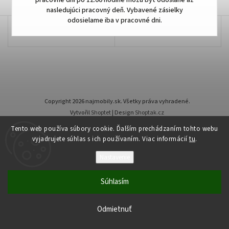
pracovné dni po 12:00 hodine môžu byť odoslané až
nasledujúci pracovný deň. Vybavené zásielky
odosielame iba v pracovné dni.
Copyright 2026
najmobily.sk
. Všetky práva vyhradené.
Vytvořil
Shoptet
| Design
Shoptak.cz
Tento web používa súbory cookie. Ďalším prechádzaním tohto webu
vyjadrujete súhlas s ich používaním. Viac informácií
tu
.
Nastavenie
Súhlasím
Odmietnuť