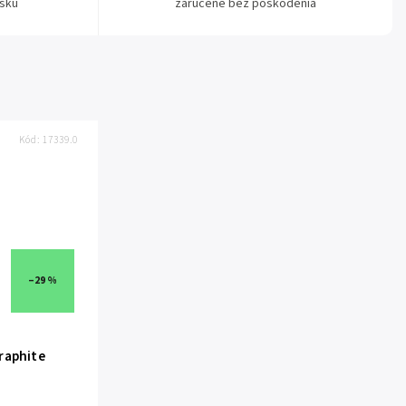
sku
zaručene bez poškodenia
Kód:
17339.0
–29 %
raphite