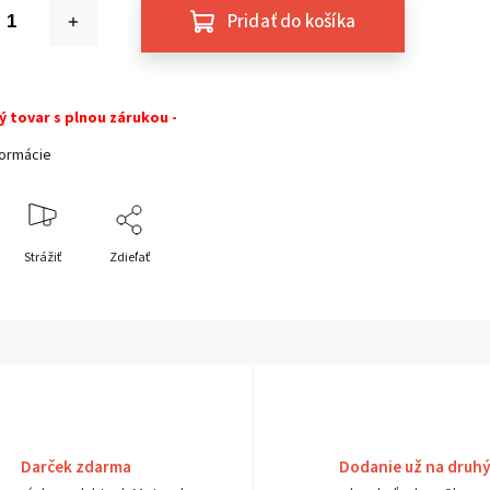
Pridať do košíka
ý tovar s plnou zárukou -
formácie
Strážiť
Zdieľať
Darček zdarma
Dodanie už na druh