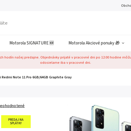
Obcho
Motorola SIGNATURE 🆕
Motorola Akciové ponuky 🎁
h hodín našej predajne. Objednávky prijaté v pracovné dni po 12:00 hodine môž
odosielame iba v pracovné dni.
i Redmi Note 11 Pro 6GB/64GB Graphite Gray
eohodnotené
PREDAJ NA
SPLÁTKY