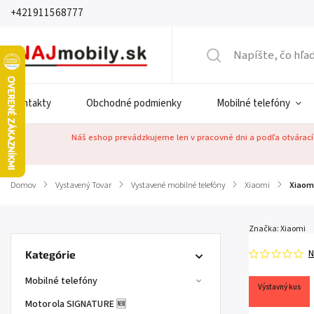
+421911568777
Kontakty
Obchodné podmienky
Mobilné telefóny
Náš eshop prevádzkujeme len v pracovné dni a podľa otváracíc
Domov
/
Vystavený Tovar
/
Vystavené mobilné telefóny
/
Xiaomi
/
Xiaom
Značka:
Xiaomi
N
Kategórie
Mobilné telefóny
Výstavný kus
Motorola SIGNATURE 🆕