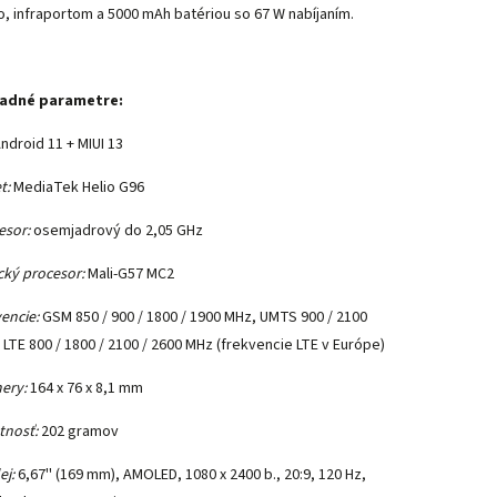
o, infraportom a 5000 mAh batériou so 67 W nabíjaním.
ladné parametre:
ndroid 11 + MIUI 13
t:
MediaTek Helio G96
esor:
osemjadrový do 2,05 GHz
ický procesor:
Mali-G57 MC2
vencie:
GSM 850 / 900 / 1800 / 1900 MHz, UMTS 900 / 2100
 LTE 800 / 1800 / 2100 / 2600 MHz (
frekvencie LTE v Európe
)
ery:
164 x 76 x 8,1 mm
nosť:
202 gramov
ej:
6,67'' (169 mm), AMOLED, 1080 x 2400 b., 20:9, 120 Hz,