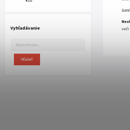
€10
batér
Neo
Vyhľadávanie
voči
Hľadať