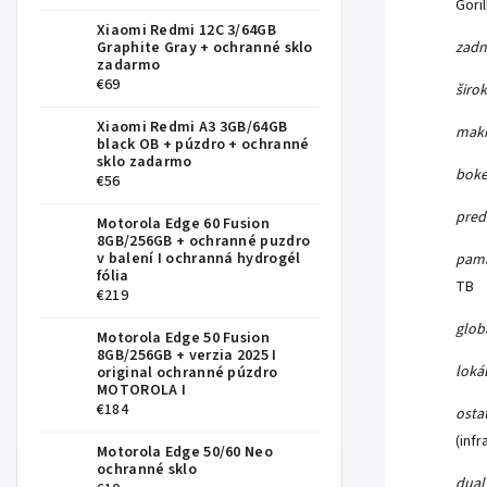
Goril
Xiaomi Redmi 12C 3/64GB
zadn
Graphite Gray
+ ochranné sklo
zadarmo
€69
širo
Xiaomi Redmi A3 3GB/64GB
makr
black OB
+ púzdro + ochranné
sklo zadarmo
boke
€56
pred
Motorola Edge 60 Fusion
8GB/256GB
+ ochranné puzdro
v balení I ochranná hydrogél
pamä
fólia
TB
€219
glob
Motorola Edge 50 Fusion
8GB/256GB
+ verzia 2025 I
loká
original ochranné púzdro
MOTOROLA I
€184
osta
(infr
Motorola Edge 50/60 Neo
ochranné sklo
dual