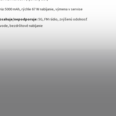
ia:
5000 mAh, rýchle 67 W nabíjanie, výmena v servise
bsahuje/nepodporuje:
5G, FM rádio, zvýšenú odolnosť
 vode, bezdrôtové nabíjanie