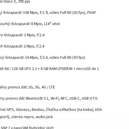
la Glass 5, 395 ppi
ý fotoaparát:
108 Mpix, f/1.9, video Full HD (30 fps), PDAF
kouhlý fotoaparát:
8 Mpix, 118° uhol
o fotoaparát:
2 Mpix, f/2.4
h fotoaparát:
2 Mpix, f/2.4
ný fotoaparát:
16 Mpix, f/2.4, video Full HD (30 fps)
ť:
64 / 128 GB UFS 2.2 + 6 GB RAM LPDDR4X + microSD do 1
álny prenos dát:
2G, 3G, 4G / LTE
lny prenos dát:
Bluetooth 5.1, Wi-Fi, NFC, USB-C, USB OTG
tné:
GPS, Glonass, Beidou, čítačka odtlačkov (na boku), IrDA
aport), stereo repro, audio jack
 SIM:
2 x nanoSIM (hybridný slot)