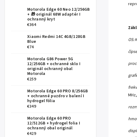
repr
Motorola Edge 60 Neo 12/256GB
+ 🎁 originál 68W adaptér I
ochranný kryt
€364
Zák
Xiaomi Redmi 14C 4GB/128GB
OS:
A
Blue
€74
čipse
Motorola G86 Power 5G
proc
12/256GB
+ ochranné sklo I
originál ochranný obal
Motorola
graf
€259
frek
Motorola Edge 60 PRO 8/256GB
MHz,
+ ochranné puzdro v balení I
hydrogel fólia
€349
rozm
Motorola Edge 60 PRO
hmot
12/512GB
+ hydrogel folia I
ochranný obal originál
displ
€429