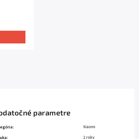
odatočné parametre
Xiaomi
egória
:
2 roky
uka
: