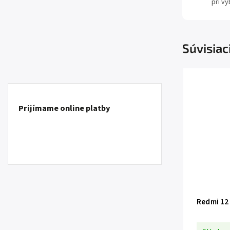
pri v
Súvisiac
Prijímame online platby