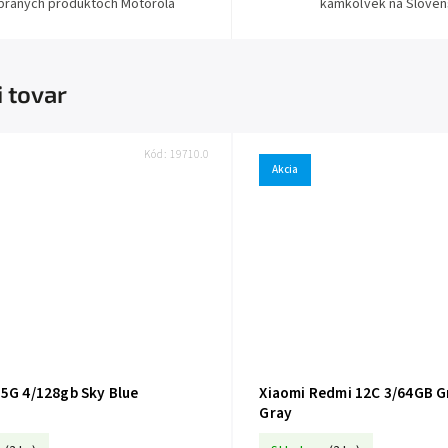
ybraných produktoch Motorola
kamkoľvek na Sloven
i tovar
Kód:
19710.0
Akcia
Redmi 12 5G 4/128gb Sky Blue
Xiaomi Redmi 12C 3/64GB G
Gray
+ ochranné sklo zadarmo