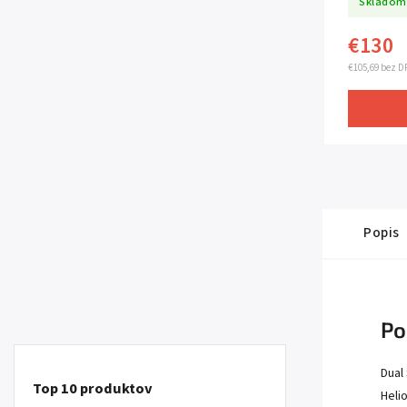
Skladom
€130
€105,69 bez D
Popis
Po
Dual
Top 10 produktov
Heli