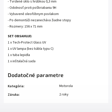
- Tvrdené sklo s hrúbkou 0,3 mm
- Odolnosť proti poškriabaniu 9H
- Vybavené oleofóbnym povlakom
- Po demontáži nezanecháva žiadne stopy
- Rozmery:
156 x 71 mm
SET OBSAHUJE:
1 x
Tech-Protect
Glass UV
1 x UV lampa (bez kábla typu C)
1 x tuba lepidla
1 x inštalačná sada
Dodatočné parametre
Motorola
Kategória
:
2 roky
Záruka
: