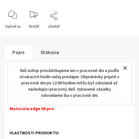
Opýtať sa
Strážiť
Zdieľať
Popis
Diskusia
Podrobný popis
Náš eshop prevádzkujeme len v pracovné dni a podľa
otváracích hodín našej predajne. Objednávky prijaté v
ochranné sklo je vhodné pre modely:
pracovné dni po 12:00 hodine môžu byť odoslané až
nasledujúci pracovný deň. Vybavené zásielky
Motorola edge 60, Motorola edge 60 fusion, Motorola
odosielame iba v pracovné dni.
edge 60 pro, Motorola edge 50 fusion, Motorola edge 50,
Motorola edge 50 pro
VLASTNOSTI PRODUKTU: