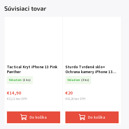
Súvisiaci tovar
Tactical Kryt iPhone 13 Pink
Sturdo Tvrdené sklo+
Panther
Ochrana kamery iPhone 13
čierna 5D
Skladom
(1 ks)
Skladom
(3 ks)
€14,90
€20
€12,11 bez DPH
€16,26 bez DPH
Do košíka
Do košíka