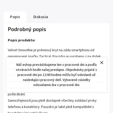
Popis
Diskusia
Podrobný popis
Popis produktu:
Velvet Smoothie je prémiový kryt na záda smartphonu od
renomované značky Tactical. Pouzdro je vyrobeno z na dotek
velmi příjemného silikonového materiálu a je v ekologickém
Náš eshop prevádzkujeme len v pracovné dni a podľa
obalu z recyklovaného papíru.
otváracích hodín našej predajne. Objednávky prijaté v
pracovné dni po 12:00 hodine môžu byť odoslané až
Kryt kryje rohy telefonu a v případě pádu je telefon maximálně
nasledujúci pracovný deň. Vybavené zásielky
chráněn. Další z plusů je vnitřní výstelka z jemného mikrovlákna,
odosielame iba v pracovné dni.
aby chránila telefon při vniknutí prachu a jiných nečistot od
poškrábání.
Samozřejmostí jsou plně dostupné všechny ovládací prvky
telefonu a konektory. Pouzdro je také plně kompatibilní s