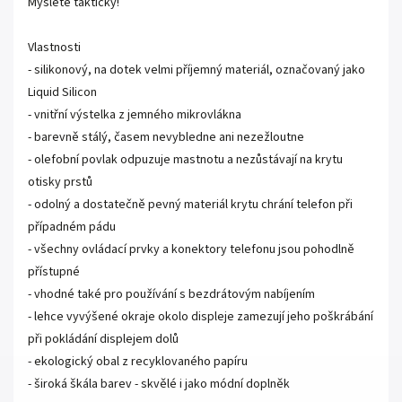
Myslete takticky!
Vlastnosti
- silikonový, na dotek velmi příjemný materiál, označovaný jako
Liquid Silicon
- vnitřní výstelka z jemného mikrovlákna
- barevně stálý, časem nevybledne ani nezežloutne
- olefobní povlak odpuzuje mastnotu a nezůstávají na krytu
otisky prstů
- odolný a dostatečně pevný materiál krytu chrání telefon při
případném pádu
- všechny ovládací prvky a konektory telefonu jsou pohodlně
přístupné
- vhodné také pro používání s bezdrátovým nabíjením
- lehce vyvýšené okraje okolo displeje zamezují jeho poškrábání
při pokládání displejem dolů
- ekologický obal z recyklovaného papíru
- široká škála barev - skvělé i jako módní doplněk