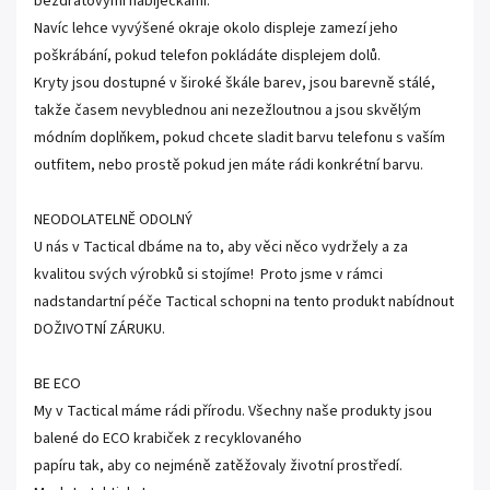
bezdrátovými nabíječkami.
Navíc lehce vyvýšené okraje okolo displeje zamezí jeho
poškrábání, pokud telefon pokládáte displejem dolů.
Kryty jsou dostupné v široké škále barev, jsou barevně stálé,
takže časem nevyblednou ani nezežloutnou a jsou skvělým
módním doplňkem, pokud chcete sladit barvu telefonu s vaším
outfitem, nebo prostě pokud jen máte rádi konkrétní barvu.
NEODOLATELNĚ ODOLNÝ
U nás v Tactical dbáme na to, aby věci něco vydržely a za
kvalitou svých výrobků si stojíme! Proto jsme v rámci
nadstandartní péče Tactical schopni na tento produkt nabídnout
DOŽIVOTNÍ ZÁRUKU.
BE ECO
My v Tactical máme rádi přírodu. Všechny naše produkty jsou
balené do ECO krabiček z recyklovaného
papíru tak, aby co nejméně zatěžovaly životní prostředí.