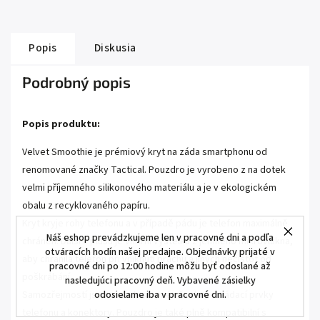
Popis
Diskusia
Podrobný popis
Popis produktu:
Velvet Smoothie je prémiový kryt na záda smartphonu od
renomované značky Tactical. Pouzdro je vyrobeno z na dotek
velmi příjemného silikonového materiálu a je v ekologickém
obalu z recyklovaného papíru.
Kryt kryje rohy telefonu a v případě pádu je telefon maximálně
Náš eshop prevádzkujeme len v pracovné dni a podľa
chráněn. Další z plusů je vnitřní výstelka z jemného mikrovlákna,
otváracích hodín našej predajne. Objednávky prijaté v
aby chránila telefon při vniknutí prachu a jiných nečistot od
pracovné dni po 12:00 hodine môžu byť odoslané až
poškrábání.
nasledujúci pracovný deň. Vybavené zásielky
odosielame iba v pracovné dni.
Samozřejmostí jsou plně dostupné všechny ovládací prvky
telefonu a konektory. Pouzdro je také plně kompatibilní s