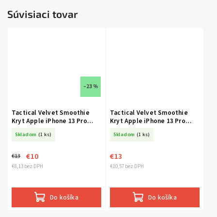
Súvisiaci tovar
–23 %
Tactical Velvet Smoothie
Tactical Velvet Smoothie
Kryt Apple iPhone 13 Pro
Kryt Apple iPhone 13 Pro
Banana
Pink Panther
Skladom
(1 ks)
Skladom
(1 ks)
€10
€13
€13
€8,13 bez DPH
€10,57 bez DPH
Do košíka
Do košíka