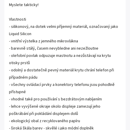
Myslete takticky!
Vlastnosti
- silikonový, na dotek velmi příjemný materiál, označovaný jako
Liquid Silicon
- vnitřní výstelka z jemného mikrovlákna
- barevně stálý, časem nevybledne ani nezežloutne
- olefobní povlak odpuzuje mastnotu a nezůstávají na krytu
otisky prstů
- odolný a dostatečně pevný materiál krytu chrání telefon při
případném pádu
- všechny ovládací prvky a konektory telefonu jsou pohodlně
přístupné
- vhodné také pro používání s bezdrátovým nabíjením
- lehce vyvýšené okraje okolo displeje zamezují jeho
poškrábání při pokládání displejem dolů
- ekologický obal z recyklovaného papíru
- široká škála barev - skvělé i jako módní doplněk