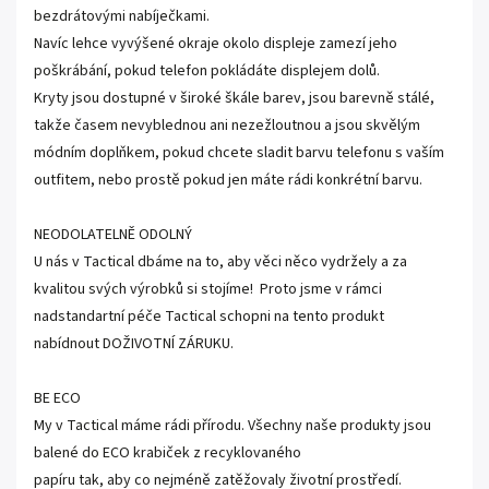
bezdrátovými nabíječkami.
Navíc lehce vyvýšené okraje okolo displeje zamezí jeho
poškrábání, pokud telefon pokládáte displejem dolů.
Kryty jsou dostupné v široké škále barev, jsou barevně stálé,
takže časem nevyblednou ani nezežloutnou a jsou skvělým
módním doplňkem, pokud chcete sladit barvu telefonu s vaším
outfitem, nebo prostě pokud jen máte rádi konkrétní barvu.
NEODOLATELNĚ ODOLNÝ
U nás v Tactical dbáme na to, aby věci něco vydržely a za
kvalitou svých výrobků si stojíme! Proto jsme v rámci
nadstandartní péče Tactical schopni na tento produkt
nabídnout DOŽIVOTNÍ ZÁRUKU.
BE ECO
My v Tactical máme rádi přírodu. Všechny naše produkty jsou
balené do ECO krabiček z recyklovaného
papíru tak, aby co nejméně zatěžovaly životní prostředí.