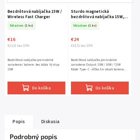
Bezdrôtová nabíjačka 15W /
Sturdo magnetická
Wireless Fast Charger
bezdrôtová nabíjačka 15W,
čierna
Skladom
(1 ks)
Skladom
(1 ks)
€16
€24
€13,01 bez DPH
€19,51 bez DPH
Bezdrôtová nabíjačka pre mobilné
Bezdrôtová nabíjačka pre mobilné
zariadenie / balenie : bez kábla Výstup:
zariadenie. Output: 15W / 10W / 7,5W
15W
Kábel: Type - C - dĺžka 1m obsah balenia:
nabíjačka, kábel, magnetický krúžok
Do košíka
Do košíka
Popis
Diskusia
Podrobný popis