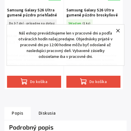
Samsung Galaxy S26 Ultra
Samsung Galaxy S26 Ultra
gumené púzdro priehľadné
gumené púzdro broskyňové
Do 3-7 dní - prípadne na dotaz
Skladom
(1 ks)
Náš eshop prevádzkujeme len v pracovné dni a podľa
€14
€14
€17,90
€17,90
otváracích hodín našej predajne. Objednávky prijaté v
€11,38 bez DPH
€11,38 bez DPH
pracovné dni po 12:00 hodine môžu byť odoslané až
nasledujúci pracovný deň. Vybavené zásielky
Kvalitné púzdro ocenia všetci majitelia
Kvalitné púzdro ocenia všetci majitelia
odosielame iba v pracovné dni.
smartfónov. Je spoľahlivou ochranou
smartfónov. Je spoľahlivou ochranou
telefónu i jeho displeja proti poškodeniu a
telefónu i jeho displeja proti poškodeniu a
opotrebeniu.
opotrebeniu.
Do košíka
Do košíka
Popis
Diskusia
Podrobný popis