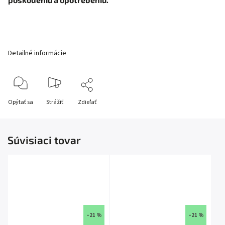
Detailné informácie
Opýtať sa
Strážiť
Zdieľať
Súvisiaci tovar
–21 %
–21 %