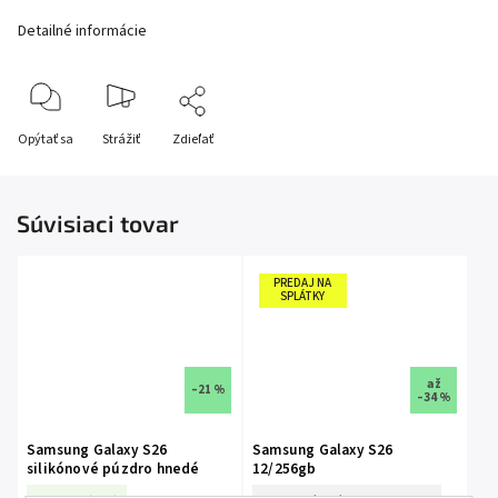
Detailné informácie
Opýtať sa
Strážiť
Zdieľať
Súvisiaci tovar
PREDAJ NA
SPLÁTKY
až
–21 %
–34 %
Samsung Galaxy S26
Samsung Galaxy S26
silikónové púzdro hnedé
12/256gb