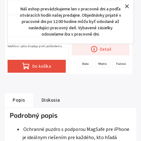
Skladom
(1 ks)
Do 3-7 dní - prípadne na dotaz
Náš eshop prevádzkujeme len v pracovné dni a podľa
€656
€14
€999
od
€17,90
otváracích hodín našej predajne. Objednávky prijaté v
pracovné dni po 12:00 hodine môžu byť odoslané až
od €533,33 bez DPH
€11,38 bez DPH
nasledujúci pracovný deň. Vybavené zásielky
odosielame iba v pracovné dni.
Kvalitné púzdro ocenia všetci majitelia
smartfónov. Je spoľahlivou ochranou
telefónu i jeho displeja proti poškodeniu a
Detail
opotrebeniu.
Biela
Modrá
Fialová
Čier
Do košíka
Popis
Diskusia
Podrobný popis
Ochranné puzdro s podporou MagSafe pre iPhone
je ideálnym riešením pre každého, kto hľadá