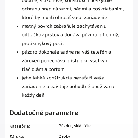
ochranu pred nárazmi, pádmi a poškriabaním,
ktoré by mohli ohroziť vaše zariadenie.
matný povrch zabraňuje zachytávaniu
odtlačkov prstov a dodáva púzdru príjemný,
protišmykový pocit
púzdro dokonale sadne na váš telefón a
zároveň ponecháva prístup ku všetkým
tlačidlám a portom
jeho ľahká konštrukcia nezaťaží vaše
zariadenie a zaisťuje pohodlné používanie
každý deň
Dodatočné parametre
Púzdra, sklá, fólie
Kategória
:
2 roky
Záruka
: