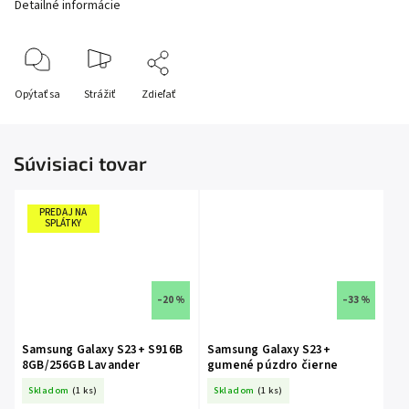
Detailné informácie
Opýtať sa
Strážiť
Zdieľať
Súvisiaci tovar
PREDAJ NA
SPLÁTKY
–20 %
–33 %
Samsung Galaxy S23+ S916B
Samsung Galaxy S23+
8GB/256GB Lavander
gumené púzdro čierne
Skladom
(1 ks)
Skladom
(1 ks)