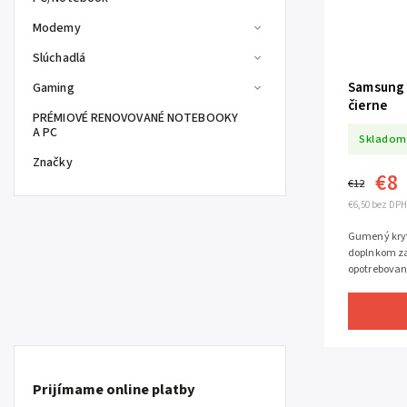
Modemy
Slúchadlá
Samsung 
Gaming
čierne
PRÉMIOVÉ RENOVOVANÉ NOTEBOOKY
A PC
Skladom
Značky
€8
€12
€6,50 bez DPH
Gumený kryt 
doplnkom za
opotrebovan
telefónu
Prijímame online platby