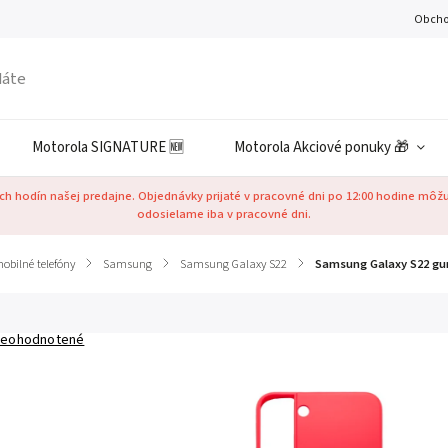
Obcho
Motorola SIGNATURE 🆕
Motorola Akciové ponuky 🎁
h hodín našej predajne. Objednávky prijaté v pracovné dni po 12:00 hodine môž
odosielame iba v pracovné dni.
obilné telefóny
/
Samsung
/
Samsung Galaxy S22
/
Samsung Galaxy S22 gu
eohodnotené