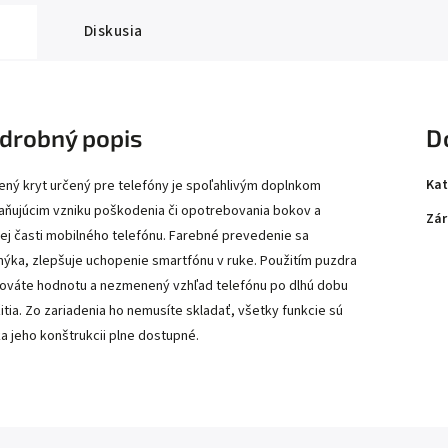
Diskusia
drobný popis
D
Kat
ný kryt určený pre telefóny je spoľahlivým doplnkom
aňujúcim vzniku poškodenia či opotrebovania bokov a
Zár
ej časti mobilného telefónu. Farebné prevedenie sa
ýka, zlepšuje uchopenie smartfónu v ruke. Použitím puzdra
ováte hodnotu a nezmenený vzhľad telefónu po dlhú dobu
itia. Zo zariadenia ho nemusíte skladať, všetky funkcie sú
a jeho konštrukcii plne dostupné.