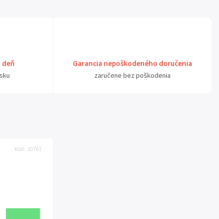
ý deň
Garancia nepoškodeného doručenia
sku
zaručene bez poškodenia
Kód:
20761