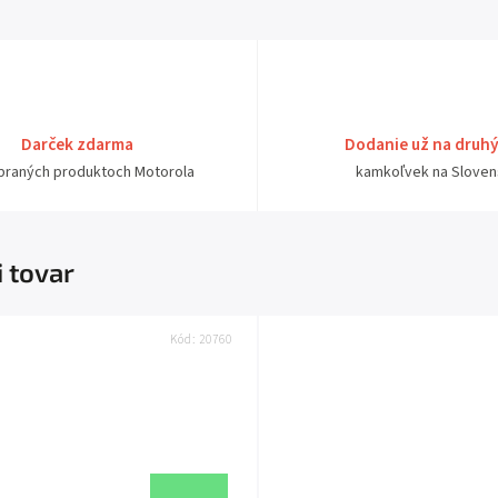
Darček zdarma
Dodanie už na druh
ybraných produktoch Motorola
kamkoľvek na Sloven
i tovar
Kód:
20760