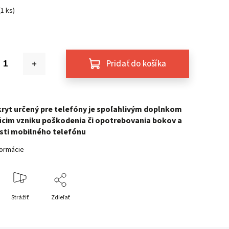
(1 ks)
Pridať do košíka
ryt určený pre telefóny je spoľahlivým doplnkom
úcim vzniku poškodenia či opotrebovania bokov a
sti mobilného telefónu
formácie
Strážiť
Zdieľať