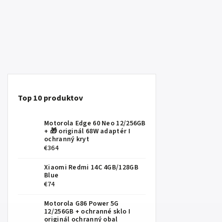
Top 10 produktov
Motorola Edge 60 Neo 12/256GB
+ 🎁 originál 68W adaptér I
ochranný kryt
€364
Xiaomi Redmi 14C 4GB/128GB
Blue
€74
Motorola G86 Power 5G
12/256GB
+ ochranné sklo I
originál ochranný obal