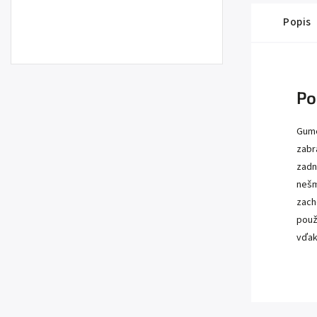
Popis
Po
Gume
zabr
zadn
nešm
zach
použ
vďak