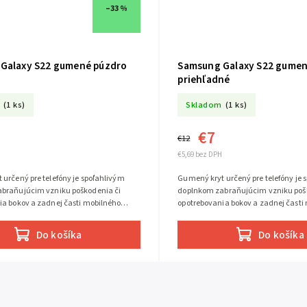
–33 %
Galaxy S22 gumené púzdro
Samsung Galaxy S22 gumen
priehľadné
(1 ks)
Skladom
(1 ks)
€7
€12
€5,69 bez DPH
určený pre telefóny je spoľahlivým
Gumený kryt určený pre telefóny je 
braňujúcim vzniku poškodenia či
doplnkom zabraňujúcim vzniku poš
ia bokov a zadnej časti mobilného
opotrebovania bokov a zadnej časti
telefónu
Do košíka
Do košíka