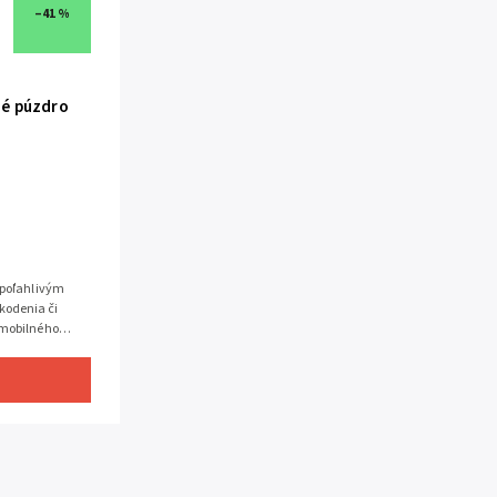
–41 %
é púzdro
spoľahlivým
kodenia či
 mobilného