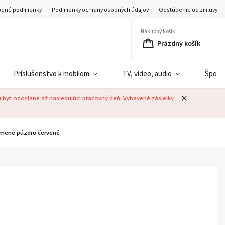
dné podmienky
Podmienky ochrany osobných údajov
Odstúpenie od zmluvy
Nákupný košík
Prázdny košík
Príslušenstvo k mobilom
TV, video, audio
Šport
u byť odoslané až nasledujúci pracovný deň. Vybavené zásielky
mené púzdro červené