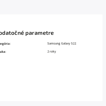
odatočné parametre
Samsung Galaxy S22
egória
:
2 roky
uka
: