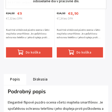
odosielame iba v pracovné dni.
Do 3-7 dní - prípadne na dotaz
Skladom
(1 ks)
€9
€8,90
€14,50
€14,50
€7,32 bez DPH
€7,24 bez DPH
Kvalitné silikónové púzdro ocenia všetci
Kvalitné silikónové púzdro ocenia všetci
majitelia smartfónov. Je spoľahlivou
majitelia smartfónov. Je spoľahlivou
ochranou telefónu i jeho displeja proti
ochranou telefónu i jeho displeja proti
poškodeniu a opotrebeniu. (Púzdro je v
poškodeniu a opotrebeniu.
skutočnosti tmavšie...
Do košíka
Do košíka
Popis
Diskusia
Podrobný popis
Elegantné flipové puzdro ocenia všetci majitelia smartfónov. Je
spoľahlivou ochranou telefónu i jeho displeja proti poškodeniu a