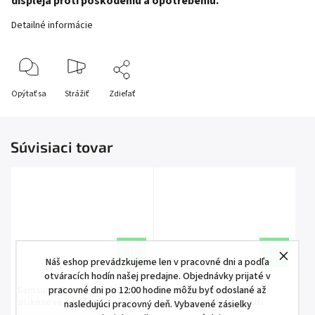
displeja proti poškodeniu a opotrebeniu.
Detailné informácie
Opýtať sa
Strážiť
Zdieľať
Súvisiaci tovar
–37 %
–38 %
Náš eshop prevádzkujeme len v pracovné dni a podľa
otváracích hodín našej predajne. Objednávky prijaté v
pracovné dni po 12:00 hodine môžu byť odoslané až
Samsung Galaxy A36 5G
Samsung Galaxy A36 5G
silikónové púzdro
silikónové púzdro chilli
nasledujúci pracovný deň. Vybavené zásielky
tmavozelené