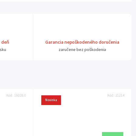
ý deň
Garancia nepoškodeného doručenia
sku
zaručene bez poškodenia
Kód:
16028.0
Kód:
21214
Novinka