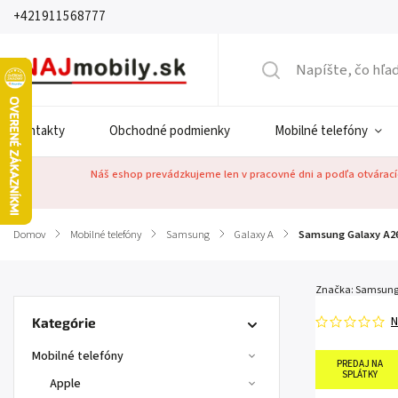
+421911568777
Kontakty
Obchodné podmienky
Mobilné telefóny
Náš eshop prevádzkujeme len v pracovné dni a podľa otváracíc
Domov
/
Mobilné telefóny
/
Samsung
/
Galaxy A
/
Samsung Galaxy A26
Značka:
Samsun
N
Kategórie
Mobilné telefóny
PREDAJ NA
SPLÁTKY
Apple