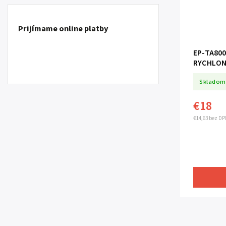
Prijímame online platby
EP-TA800NBE SAM
RYCHLON
Skladom
€18
€14,63 bez DP