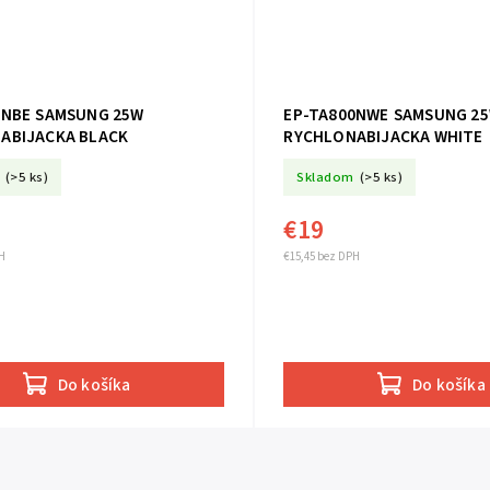
SUNG 25W
EP-TA800NWE SAMSUNG 25W
ABIJACKA BLACK
RYCHLONABIJACKA WHITE
(>5 ks)
Skladom
(>5 ks)
€19
H
€15,45 bez DPH
Do košíka
Do košíka