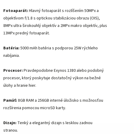
Fotoaparát:
Hlavný fotoaparát s rozlíšením 50MPx a
objektívom f/1.8 s optickou stabilizáciou obrazu (OIS),
8MPx ultra širokouhlý objektív a 2MPx makro objektív, plus
13MPx predný fotoaparát.
Batéria:
5000 mAh batéria s podporou 25W rýchleho
nabíjania.
Procesor:
Pravdepodobne Exynos 1380 alebo podobný
procesor, ktorý poskytuje dostatočný výkon na bežné
úlohy a hranie hier.
Pamäť:
8
GB RAM a 256GB interné úložisko s možnosťou
rozšírenia pomocou microSD karty.
Dizajn:
Tenký a elegantný dizajn s lesklou zadnou
stranou.