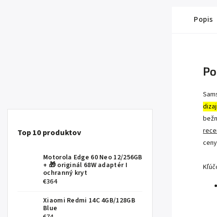
Popis
Po
Sams
diza
bežn
recen
Top 10 produktov
ceny
Motorola Edge 60 Neo 12/256GB
+ 🎁 originál 68W adaptér I
Kľúč
ochranný kryt
€364
Xiaomi Redmi 14C 4GB/128GB
Blue