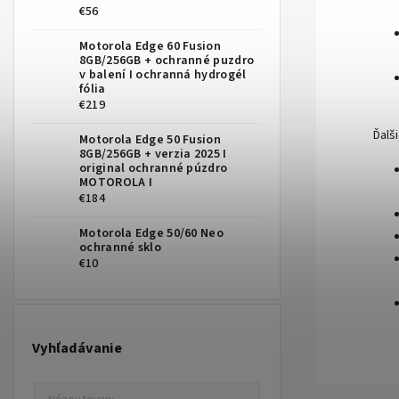
€56
Motorola Edge 60 Fusion
8GB/256GB
+ ochranné puzdro
v balení I ochranná hydrogél
fólia
€219
Ďalš
Motorola Edge 50 Fusion
8GB/256GB
+ verzia 2025 I
original ochranné púzdro
MOTOROLA I
€184
Motorola Edge 50/60 Neo
ochranné sklo
€10
Vyhľadávanie