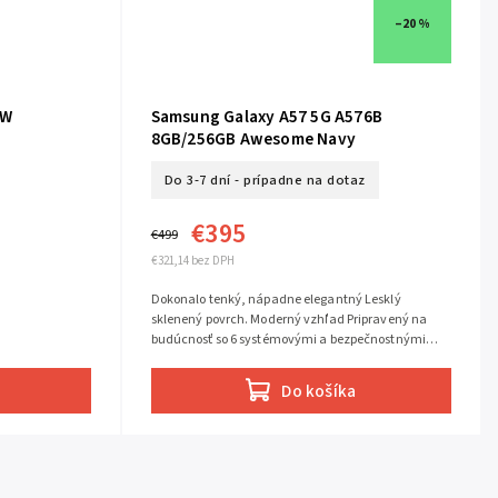
–20 %
Samsung Galaxy A57 5G A576B
8GB/256GB Awesome Navy
Do 3-7 dní - prípadne na dotaz
€395
€499
€321,14 bez DPH
Dokonalo tenký, nápadne elegantný Lesklý
sklenený povrch. Moderný vzhľad Pripravený na
budúcnosť so 6 systémovými a bezpečnostnými
aktualizáciami Tri objektívy. Jeden výkonný...
Do košíka