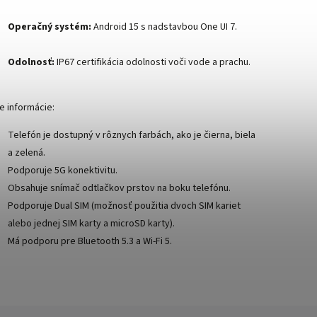
Operačný systém:
Android 15 s nadstavbou One UI 7.
Odolnosť:
IP67 certifikácia odolnosti voči vode a prachu.
ie informácie:
Telefón je dostupný v rôznych farbách, ako je čierna, biela
a zelená.
Podporuje 5G konektivitu.
Obsahuje snímač odtlačkov prstov na boku telefónu.
Podporuje Dual SIM (možnosť použitia dvoch SIM kariet
alebo jednej SIM karty a microSD karty).
Má podporu pre Bluetooth 5.3 a Wi-Fi 5.