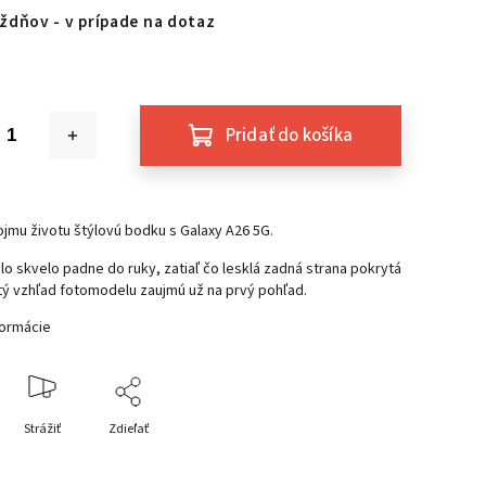
ždňov - v prípade na dotaz
Pridať do košíka
jmu životu štýlovú bodku s Galaxy A26 5G.
lo skvelo padne do ruky, zatiaľ čo lesklá zadná strana pokrytá
tý vzhľad fotomodelu zaujmú už na prvý pohľad.
formácie
Strážiť
Zdieľať