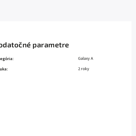
odatočné parametre
Galaxy A
egória
:
2 roky
uka
: