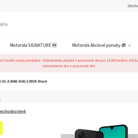
Obcho
Motorola SIGNATURE 🆕
Motorola Akciové ponuky 🎁
h hodín našej predajne. Objednávky prijaté v pracovné dni po 12:00 hodine môž
odosielame iba v pracovné dni.
 5G A266B 6GB/128GB Black
g
eohodnotené