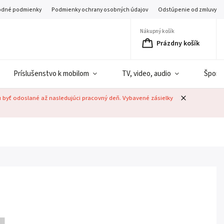
dné podmienky
Podmienky ochrany osobných údajov
Odstúpenie od zmluvy
Nákupný košík
Prázdny košík
Príslušenstvo k mobilom
TV, video, audio
Šport
u byť odoslané až nasledujúci pracovný deň. Vybavené zásielky