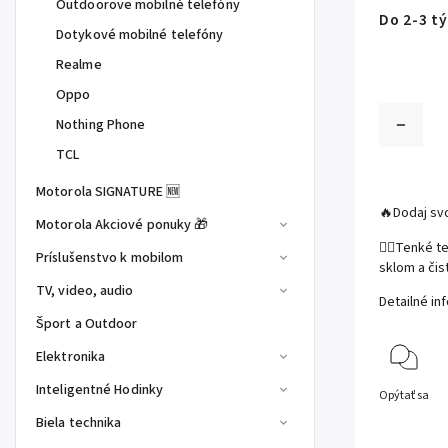
Outdoorove mobilné telefóny
Do 2-3 tý
Dotykové mobilné telefóny
Realme
Oppo
Nothing Phone
TCL
Motorola SIGNATURE 🆕
🔥Dodaj svo
Motorola Akciové ponuky 🎁
☝🏻Tenké te
Príslušenstvo k mobilom
sklom a čis
TV, video, audio
Detailné in
Šport a Outdoor
Elektronika
Inteligentné Hodinky
Opýtať sa
Biela technika