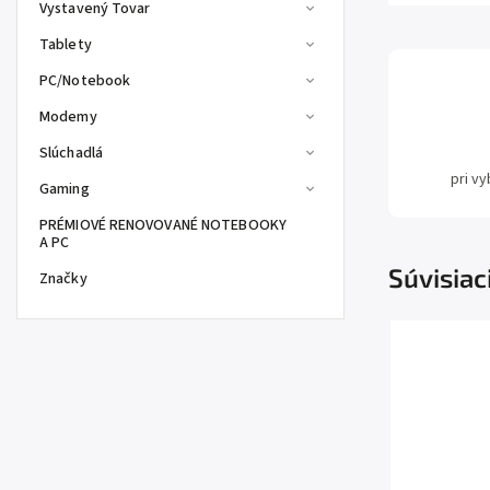
Vystavený Tovar
Tablety
PC/Notebook
Modemy
Slúchadlá
pri v
Gaming
PRÉMIOVÉ RENOVOVANÉ NOTEBOOKY
A PC
Súvisiac
Značky