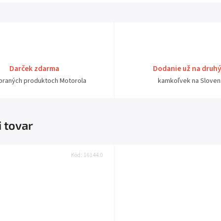
Darček zdarma
Dodanie už na druh
ybraných produktoch Motorola
kamkoľvek na Sloven
i tovar
Kód:
16144.0