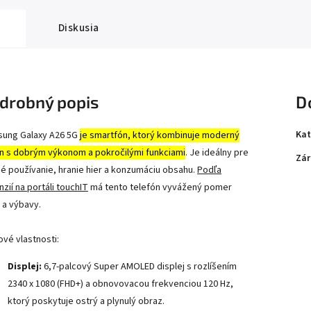
Diskusia
drobný popis
D
Kat
ung Galaxy A26 5G
je smartfón, ktorý kombinuje moderný
jn s dobrým výkonom a pokročilými funkciami
.
Je ideálny pre
Zár
é používanie, hranie hier a konzumáciu obsahu.
Podľa
zií na portáli touchIT
má tento telefón vyvážený pomer
 a výbavy.
ové vlastnosti:
Displej:
6,7-palcový Super AMOLED displej s rozlíšením
2340 x 1080 (FHD+) a obnovovacou frekvenciou 120 Hz,
ktorý poskytuje ostrý a plynulý obraz.