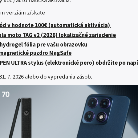
ý kód) automatická aktivácia.
m verziám získate
kód v hodnote 100€ (automatická aktivácia)
la moto TAG v2 (2026) lokalizačné zariadenie
hydrogel fólia pre vašu obrazovku
é magnetické puzdro MagSafe
 PEN ULTRA stylus (elektronické pero) obdržite po napí
 31. 7. 2026 alebo do vypredania zásob.