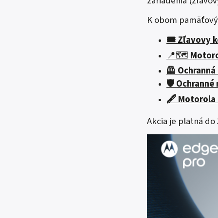
zariadenia (zľavov
K obom pamäťový
🎟️ Zľavovy 
📍🗺️
Motoro
🦺
Ochranná 
🛡️ Ochrann
🖋️ Motorola
Akcia je platná do