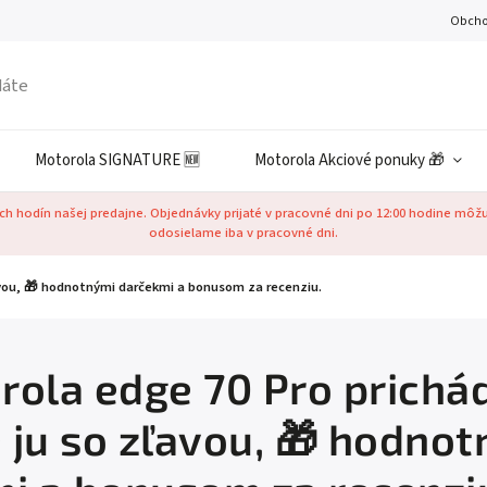
Obcho
Motorola SIGNATURE 🆕
Motorola Akciové ponuky 🎁
h hodín našej predajne. Objednávky prijaté v pracovné dni po 12:00 hodine môž
odosielame iba v pracovné dni.
ľavou, 🎁 hodnotnými darčekmi a bonusom za recenziu.
rola edge 70 Pro prichá
e ju so zľavou, 🎁 hodno