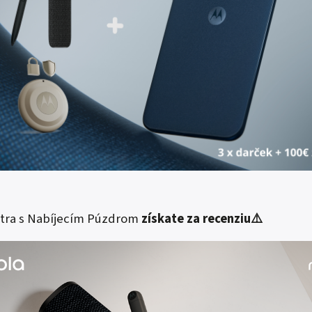
ltra s Nabíjecím Púzdrom
získate za recenziu
⚠️