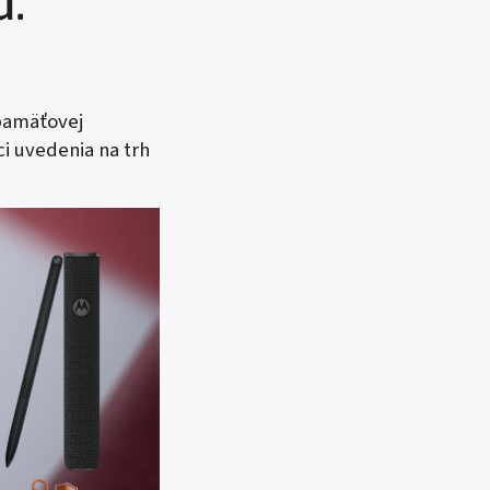
u.
pamäťovej
i uvedenia na trh