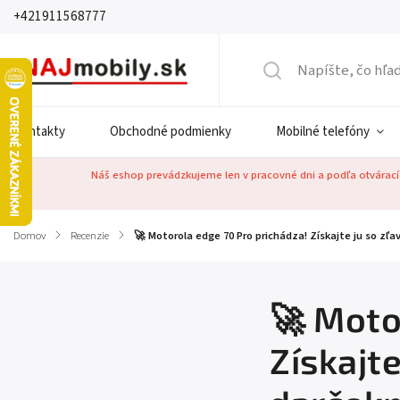
+421911568777
Kontakty
Obchodné podmienky
Mobilné telefóny
Náš eshop prevádzkujeme len v pracovné dni a podľa otváracíc
Domov
/
Recenzie
/
🚀 Motorola edge 70 Pro prichádza! Získajte ju so z
🚀 Moto
Získajt