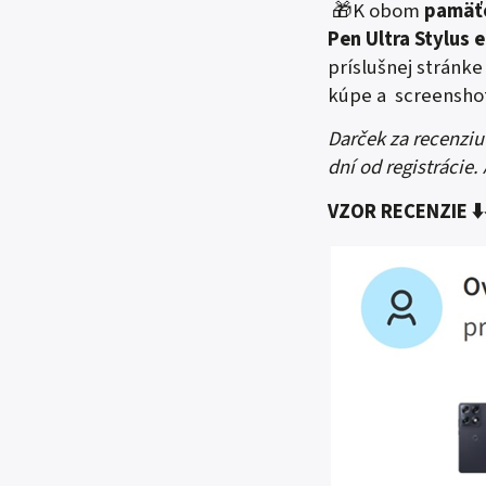
🎁K obom
pamäť
Pen Ultra Stylus 
príslušnej stránke
kúpe a screenshot
Darček za recenziu
dní od registrácie.
VZOR RECENZIE
⬇️