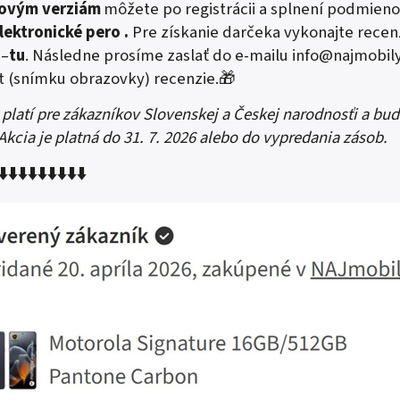
ovým verziám
môžete po registrácii a splnení podmieno
elektronické pero
.
Pre získanie darčeka vykonajte recen
 –
tu
. Následne prosíme zaslať do e-mailu
info@najmobily
 (snímku obrazovky) recenzie.🎁
 platí pre zákazníkov Slovenskej a Českej narodnosťi a bu
 Akcia je platná do 31. 7. 2026 alebo do vypredania zásob.
⬇️
⬇️
⬇️
⬇️
⬇️
⬇️
⬇️
⬇️
⬇️