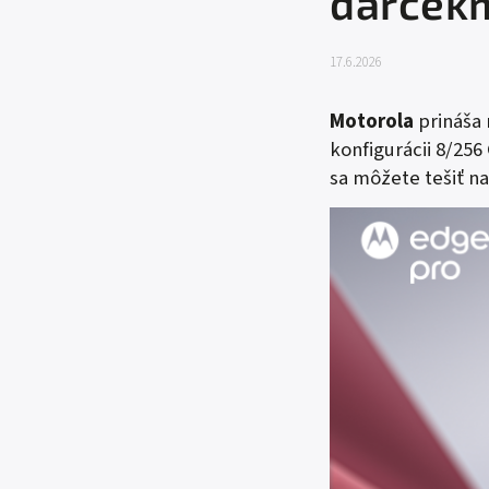
darčekm
17.6.2026
Motorola
prináša 
konfigurácii
8/256
sa môžete tešiť n