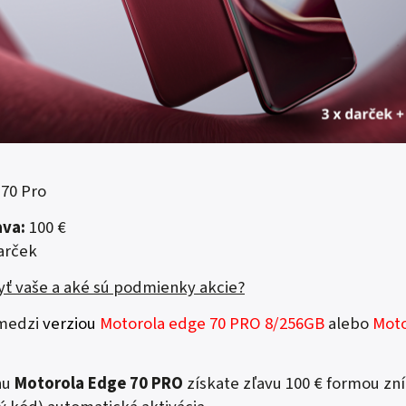
 70 Pro
ava:
100 €
arček
ť vaše a aké sú podmienky akcie?
 medzi
verziou
Motorola edge
70 PRO 8/256GB
alebo
Moto
nu
Motorola Edge 70 PRO
získate zľavu 100 € formou zn