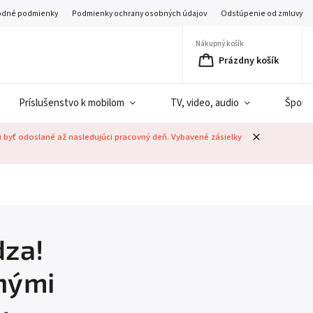
dné podmienky
Podmienky ochrany osobných údajov
Odstúpenie od zmluvy
Nákupný košík
Prázdny košík
Príslušenstvo k mobilom
TV, video, audio
Šport
u byť odoslané až nasledujúci pracovný deň. Vybavené zásielky
dza!
tnými