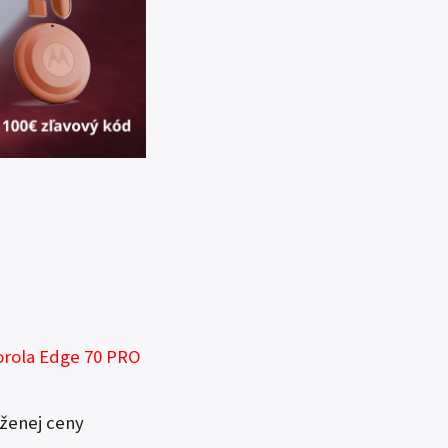
rola Edge 70 PRO
íženej ceny