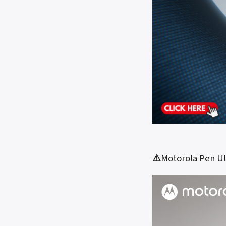
⚠️
Motorola Pen U