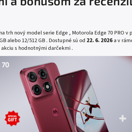
i a bonusom za recenzi
na trh nový model serie Edge ,
Motorola Edge 70 PRO
v 
 GB
alebo
12/512 GB .
Dostupné sú od
22. 6. 2026
a v rámc
a akciu s hodnotnými darčekmi .