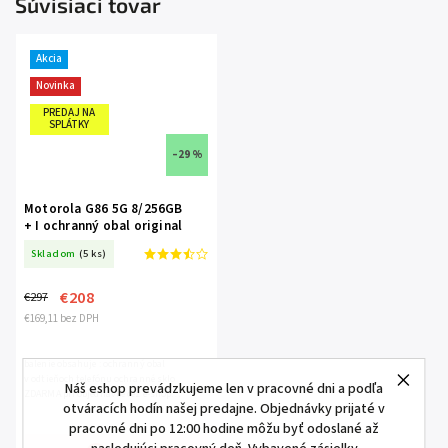
Súvisiaci tovar
Akcia
Novinka
PREDAJ NA
SPLÁTKY
–29 %
Motorola G86 5G 8/256GB
+ I ochranný obal original
MOTOROLA I ochranné sklo
Skladom
(5 ks)
ZDARMA
€208
€297
€169,11 bez DPH
balenie obsahuje : ochranný obal
v odtieňoch telefónu ochranné sklo
Náš eshop prevádzkujeme len v pracovné dni a podľa
ZDARMA pri objednávke cez e-shop
otváracích hodín našej predajne. Objednávky prijaté v
✨Jasnejší a krajší obraz ✨Rýchly
procesor pre rýchly svet...
pracovné dni po 12:00 hodine môžu byť odoslané až