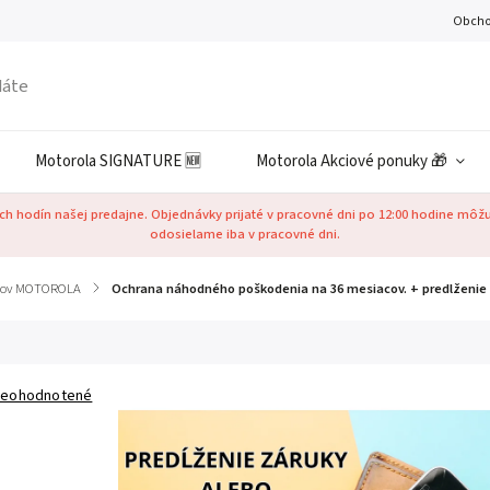
Obcho
Motorola SIGNATURE 🆕
Motorola Akciové ponuky 🎁
h hodín našej predajne. Objednávky prijaté v pracovné dni po 12:00 hodine môž
odosielame iba v pracovné dni.
uktov MOTOROLA
/
Ochrana náhodného poškodenia na 36 mesiacov. + predlženie 
eohodnotené