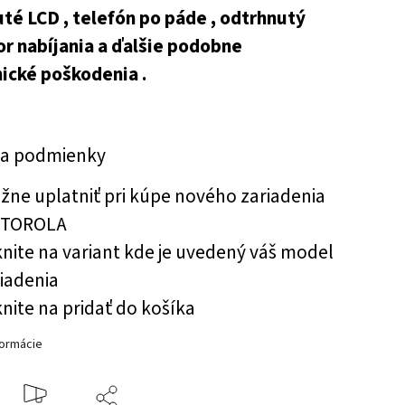
té LCD , telefón po páde , odtrhnutý
r nabíjania a ďalšie podobne
ické poškodenia .
 a podmienky
ne uplatniť pri kúpe nového zariadenia
TOROLA
knite na variant kde je uvedený váš model
riadenia
knite na pridať do košíka
formácie