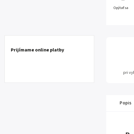
Opýtať sa
Prijímame online platby
pri v
Popis