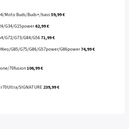
G04/Moto Buds/Buds+/bass
59,99 €
/G24/G34/G15power
62,99 €
G54/G72/G73/G84/G56
71,99 €
ge40Neo/G85/G75/G86/G57power/G86power
74,99 €
hone/70fusion
106,99 €
azr70Ultra/SIGNATURE
239,99 €