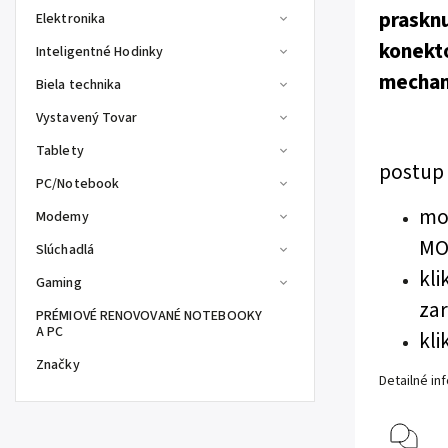
prasknu
Elektronika
konekto
Inteligentné Hodinky
mechan
Biela technika
Vystavený Tovar
Tablety
postup
PC/Notebook
mož
Modemy
MO
Slúchadlá
kli
Gaming
za
PRÉMIOVÉ RENOVOVANÉ NOTEBOOKY
A PC
kli
Značky
Detailné in