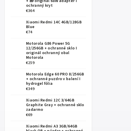
+ 🎁 originál 68W adaptér I
ochranný kryt
€364
Xiaomi Redmi 14C 4GB/128GB
Blue
€74
Motorola G86 Power 5G
12/256GB
+ ochranné sklo I
originál ochranný obal
Motorola
€259
Motorola Edge 60 PRO 8/256GB
+ ochranné puzdro v balení I
hydrogel fólia
€349
Xiaomi Redmi 12C 3/64GB
Graphite Gray
+ ochranné sklo
zadarmo
€69
Xiaomi Redmi A3 3GB/64GB