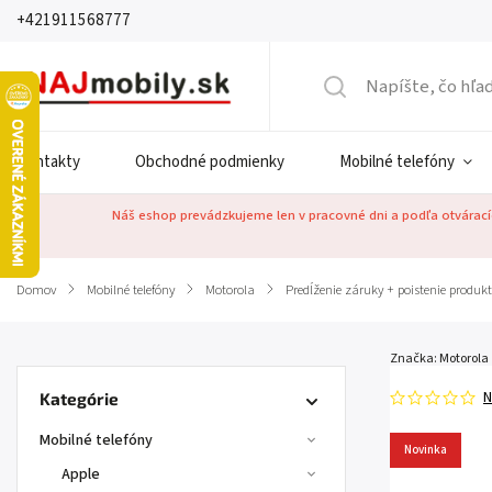
+421911568777
Kontakty
Obchodné podmienky
Mobilné telefóny
Náš eshop prevádzkujeme len v pracovné dni a podľa otváracíc
Domov
/
Mobilné telefóny
/
Motorola
/
Predĺženie záruky + poistenie prod
Značka:
Motorola
N
Kategórie
Mobilné telefóny
Novinka
Apple