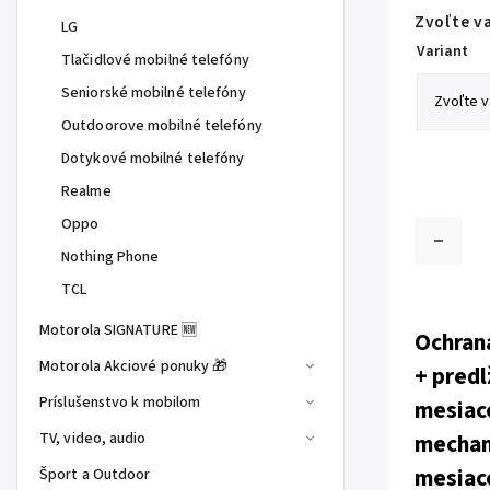
Zvoľte v
LG
Variant
Tlačidlové mobilné telefóny
Seniorské mobilné telefóny
Outdoorove mobilné telefóny
Dotykové mobilné telefóny
Realme
Oppo
Nothing Phone
TCL
Motorola SIGNATURE 🆕
Ochran
Motorola Akciové ponuky 🎁
+ predl
Príslušenstvo k mobilom
mesiac
TV, video, audio
mechani
mesiac
Šport a Outdoor