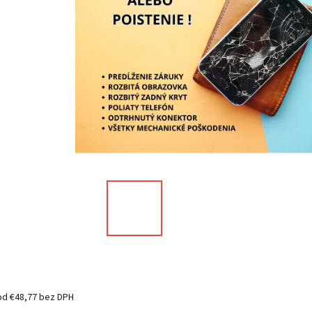
od
€48,77
bez DPH