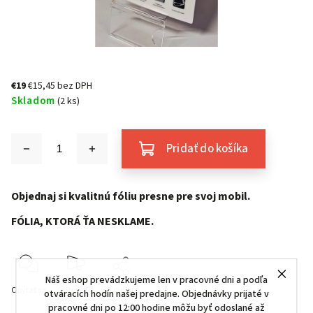
€19
€15,45 bez DPH
Skladom
(2 ks)
Pridať do košíka
Objednaj si kvalitnú fóliu presne pre svoj mobil.
FÓLIA, KTORÁ ŤA NESKLAME.
Náš eshop prevádzkujeme len v pracovné dni a podľa
Opýtať sa
Strážiť
Zdieľať
otváracích hodín našej predajne. Objednávky prijaté v
pracovné dni po 12:00 hodine môžu byť odoslané až