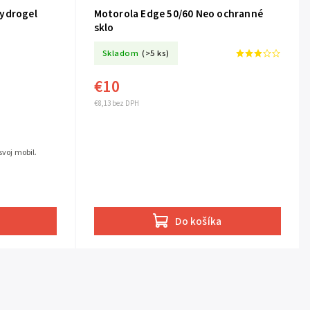
Hydrogel
Motorola Edge 50/60 Neo ochranné
sklo
Skladom
(>5 ks)
€10
€8,13 bez DPH
svoj mobil.
Do košíka