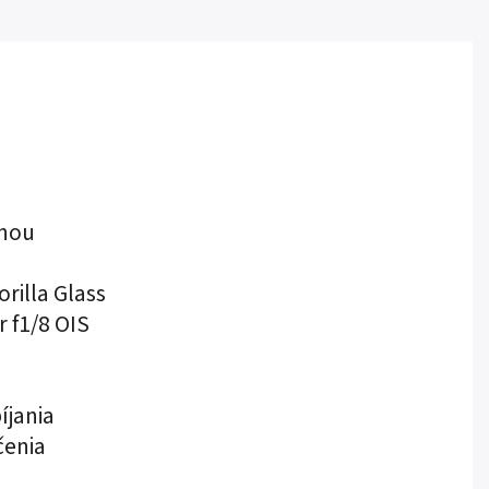
anou
rilla Glass
 f1/8 OIS
íjania
čenia