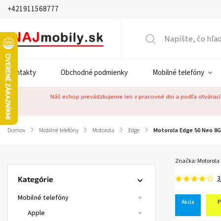
+421911568777
Kontakty
Obchodné podmienky
Mobilné telefóny
Náš eshop prevádzkujeme len v pracovné dni a podľa otváracíc
Domov
/
Mobilné telefóny
/
Motorola
/
Edge
/
Motorola Edge 50 Neo 8
Značka:
Motorola
3
Kategórie
Mobilné telefóny
Akcia
P
Apple