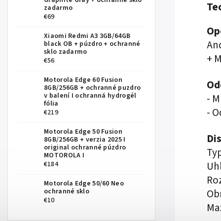
Graphite Gray
+ ochranné sklo
Te
zadarmo
€69
Op
Xiaomi Redmi A3 3GB/64GB
And
black OB
+ púzdro + ochranné
sklo zadarmo
+ M
€56
Motorola Edge 60 Fusion
Od
8GB/256GB
+ ochranné puzdro
v balení I ochranná hydrogél
- 
fólia
- O
€219
Motorola Edge 50 Fusion
Dis
8GB/256GB
+ verzia 2025 I
original ochranné púzdro
Ty
MOTOROLA I
Uhl
€184
Roz
Motorola Edge 50/60 Neo
Obn
ochranné sklo
€10
Max