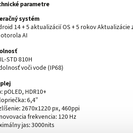
chnické parametre
eračný systém
roid 14 + 5 aktualizácií OS + 5 rokov Aktualizáci
otorola AI
olnosť
MIL-STD 810H
dolnosť voči vode (IP68)
plej
p: pOLED, HDR10+
opriečka: 6,4”
líšenie: 2670x1220 px, 460ppi
ovovacia frekvencia: 120 Hz
imálny jas: 3000nits