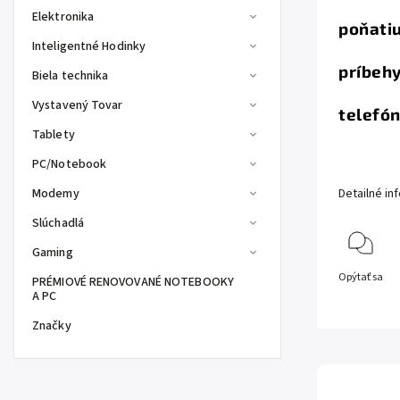
Elektronika
poňati
Inteligentné Hodinky
príbehy
Biela technika
Vystavený Tovar
telefón
Tablety
PC/Notebook
Modemy
Detailné in
Slúchadlá
Gaming
Opýtať sa
PRÉMIOVÉ RENOVOVANÉ NOTEBOOKY
A PC
Značky