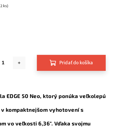
(2 ks)
Pridať do košíka
la EDGE 50 Neo, ktorý ponúka veľkolepú
 v kompaktnejšom vyhotovení s
om vo veľkosti 6,36". Vďaka svojmu