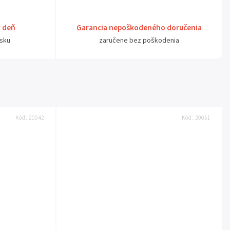
ý deň
Garancia nepoškodeného doručenia
sku
zaručene bez poškodenia
Kód:
20042
Kód:
20051