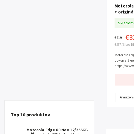
Motorola
+ originá
odtieňoch
Skladom
€3
€419
€267,48 bez D
Motorola Edg
dokonalá er
https://www
motorola-ed
Amazonit
Top 10 produktov
Motorola Edge 60 Neo 12/256GB