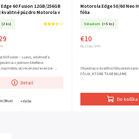
 Edge 60 Fusion 12GB/256GB
Motorola Edge 50/60 Neo 
l kvalitné púzdro Motorola v
fólia
 telefónu .
(2 ks)
Skladom
(>5 ks)
29
€10
PH
€8,13 bez DPH
e 60 Fusion – Luxus, odolnosť a
gonómia v jednom telefóne.
Objednaj si kvalitnú fóliu presne pre 
.najmobily.sk/recenzie/recenzia-
FÓLIA, KTORÁ ŤA NESKLAME.
ge-60-fusion/
Detail
Do košíka
e (Blue)
+ ďalšie