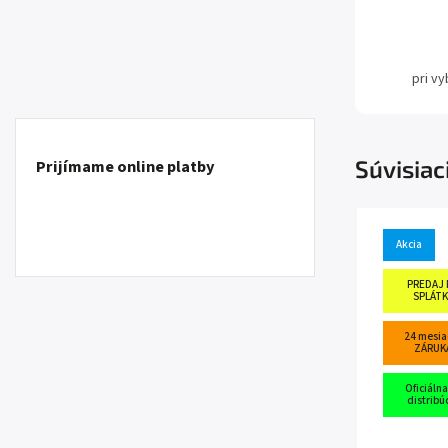
pri v
Súvisiac
Prijímame online platby
Akcia
PREDAJ 
SPLÁTK
24 mesia
ZÁRUK
Oficiálna
distribú