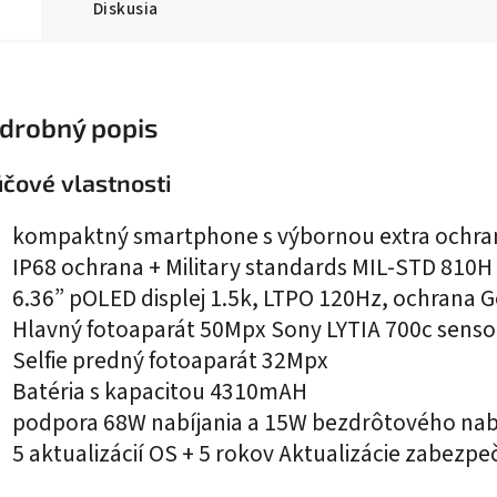
Diskusia
drobný popis
účové vlastnosti
kompaktný smartphone s výbornou extra ochr
IP68 ochrana + Military standards MIL-STD 810H
6.36” pOLED displej 1.5k, LTPO 120Hz, ochrana Go
Hlavný fotoaparát 50Mpx Sony LYTIA 700c sensor
Selfie predný fotoaparát 32Mpx
Batéria s kapacitou 4310mAH
podpora 68W nabíjania a 15W bezdrôtového nab
5 aktualizácií OS + 5 rokov Aktualizácie zabezpe