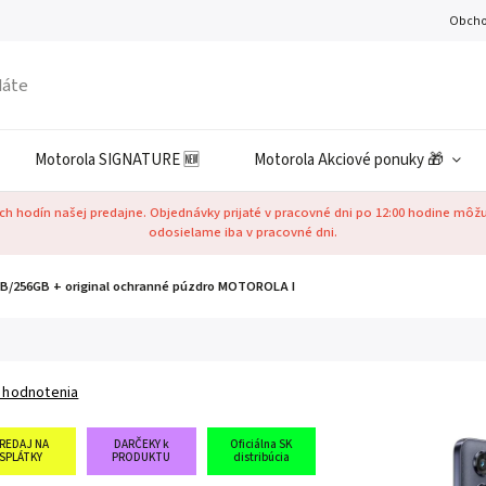
Obcho
Motorola SIGNATURE 🆕
Motorola Akciové ponuky 🎁
h hodín našej predajne. Objednávky prijaté v pracovné dni po 12:00 hodine môž
odosielame iba v pracovné dni.
GB/256GB
+ original ochranné púzdro MOTOROLA I
 hodnotenia
REDAJ NA
DARČEKY k
Oficiálna SK
SPLÁTKY
PRODUKTU
distribúcia