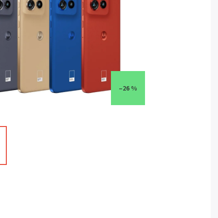
–26 %