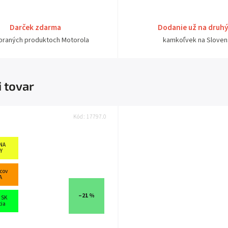
Darček zdarma
Dodanie už na druh
ybraných produktoch Motorola
kamkoľvek na Sloven
i tovar
Kód:
17797.0
NA
Y
cov
A
–21 %
 SK
cia